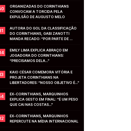
ORGANIZADAS DO CORINTHIANS 
50
CONVOCAM A TORCIDA PELA 
EXPULSÃO DE AUGUSTO MELO
AUTORA DO GOL DA CLASSIFICAÇÃO 
31
DO CORINTHIANS, GABI ZANOTTI 
MANDA RECADO: “POR PARTE DE 
VOCÊS...”
EMILY LIMA EXPLICA ABRAÇO EM 
34
JOGADORA DO CORINTHIANS: 
“PRECISAMOS DELA...”
KAIO CÉSAR COMEMORA VITÓRIA E 
13
PROJETA CORINTHIANS NA 
LIBERTADORES: “NOSSO OBJETIVO É...”
EX-CORINTHIANS, MARQUINHOS 
54
EXPLICA GESTO EM FINAL: “É UM PESO 
QUE CAI NAS COSTAS...”
EX-CORINTHIANS, MARQUINHOS 
32
REPERCUTE NA MÍDIA INTERNACIONAL