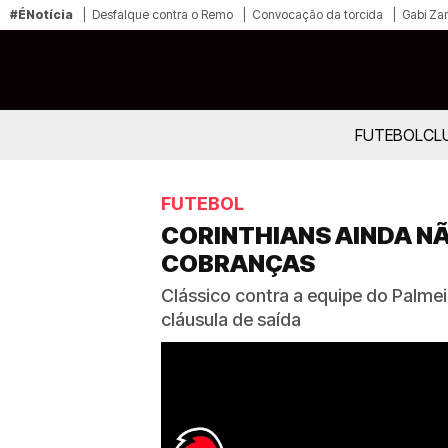
#ÉNotícia
Desfalque contra o Remo
Convocação da torcida
Gabi Zan
FUTEBOL
CL
FUTEBOL
CORINTHIANS AINDA NÃ
COBRANÇAS
Clássico contra a equipe do Palme
cláusula de saída