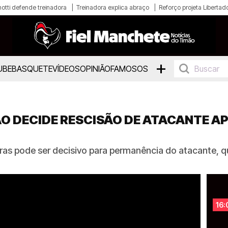
otti defende treinadora
Treinadora explica abraço
Reforço projeta Libertad
+
UBE
BASQUETE
VÍDEOS
OPINIÃO
FAMOSOS
O DECIDE RESCISÃO DE ATACANTE A
iras pode ser decisivo para permanência do atacante, 
16: