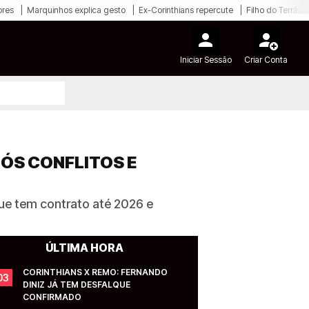
ores
Marquinhos explica gesto
Ex-Corinthians repercute
Filho do Terrão
Iniciar Sessão
Criar Conta
PÓS CONFLITOS E
que tem contrato até 2026 e
ÚLTIMA HORA
CORINTHIANS X REMO: FERNANDO 
03
DINIZ JÁ TEM DESFALQUE 
CONFIRMADO