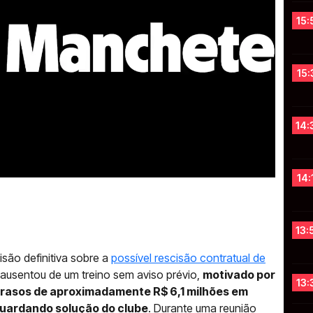
15:
15:
14:
14:
13:
são definitiva sobre a
possível rescisão contratual de
 ausentou de um treino sem aviso prévio,
motivado por
13:
trasos de aproximadamente R$ 6,1 milhões em
guardando solução do clube
. Durante uma reunião