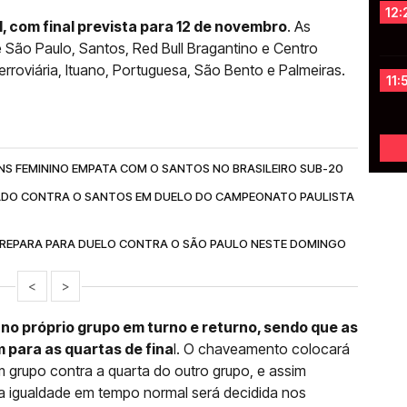
12:
il, com final prevista para 12 de novembro
. As
 São Paulo, Santos, Red Bull Bragantino e Centro
rroviária, Ituano, Portuguesa, São Bento e Palmeiras.
11:
NS FEMININO EMPATA COM O SANTOS NO BRASILEIRO SUB-20
ADO CONTRA O SANTOS EM DUELO DO CAMPEONATO PAULISTA
 PREPARA PARA DUELO CONTRA O SÃO PAULO NESTE DOMINGO
<
>
 no próprio grupo em turno e returno, sendo que as
para as quartas de fina
l. O chaveamento colocará
m grupo contra a quarta do outro grupo, e assim
a igualdade em tempo normal será decidida nos