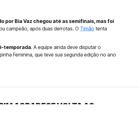
o por Bia Vaz chegou até as semifinais, mas foi
rou campeão, após duas derrotas. O
Timão
tenta
ré-temporada
. A equipe ainda deve disputar o
opinha Feminina, que teve sua segunda edição no ano
RIM AGRADECE VOLTA AO
UDARAM...”
 um grande ativo no futuro, meia esteve
ndada por William Batista no sub-20