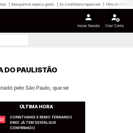
ores
Marquinhos explica gesto
Ex-Corinthians repercute
Filho do Terrão
Iniciar Sessão
Criar Conta
A DO PAULISTÃO
inado pelo São Paulo, que se
ÚLTIMA HORA
CORINTHIANS X REMO: FERNANDO 
03
DINIZ JÁ TEM DESFALQUE 
CONFIRMADO