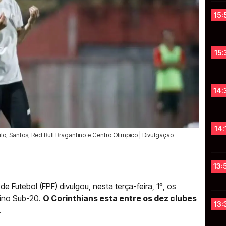
15:
15:
14:
14:
lo, Santos, Red Bull Bragantino e Centro Olímpico | Divulgação
13:
de Futebol (FPF) divulgou, nesta terça-feira, 1º, os
ino Sub-20.
O Corinthians esta entre os dez clubes
13:
.