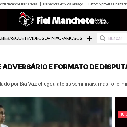
otti defende treinadora
Treinadora explica abraço
Reforço projeta Libertad
+
UBE
BASQUETE
VÍDEOS
OPINIÃO
FAMOSOS
 ADVERSÁRIO E FORMATO DE DISPUT
do por Bia Vaz chegou até as semifinais, mas foi elim
16: