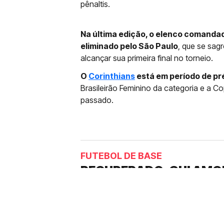
pênaltis.
Na última edição, o elenco comandad
eliminado pelo São Paulo
, que se sag
alcançar sua primeira final no torneio.
O
Corinthians
está em período de p
Brasileirão Feminino da categoria e a C
passado.
FUTEBOL DE BASE
RECUPERADO, GUI AMO
CORINTHIANS: “ME AJ
Um dos nomes da base que pode ser
lesionado e desfalcou equipe coma