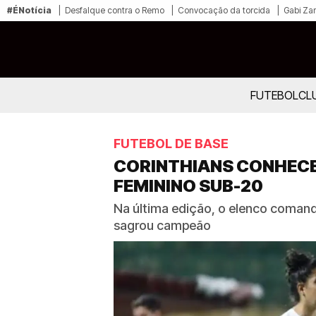
#ÉNotícia
Desfalque contra o Remo
Convocação da torcida
Gabi Zan
FUTEBOL
CL
FUTEBOL DE BASE
CORINTHIANS CONHECE
FEMININO SUB-20
Na última edição, o elenco comanda
sagrou campeão