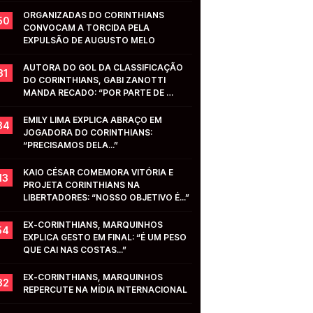
ORGANIZADAS DO CORINTHIANS 
50
CONVOCAM A TORCIDA PELA 
EXPULSÃO DE AUGUSTO MELO
AUTORA DO GOL DA CLASSIFICAÇÃO 
31
DO CORINTHIANS, GABI ZANOTTI 
MANDA RECADO: “POR PARTE DE 
VOCÊS...”
EMILY LIMA EXPLICA ABRAÇO EM 
34
JOGADORA DO CORINTHIANS: 
“PRECISAMOS DELA...”
KAIO CÉSAR COMEMORA VITÓRIA E 
13
PROJETA CORINTHIANS NA 
LIBERTADORES: “NOSSO OBJETIVO É...”
EX-CORINTHIANS, MARQUINHOS 
54
EXPLICA GESTO EM FINAL: “É UM PESO 
QUE CAI NAS COSTAS...”
EX-CORINTHIANS, MARQUINHOS 
32
REPERCUTE NA MÍDIA INTERNACIONAL