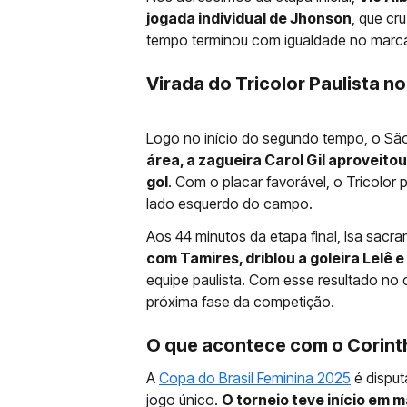
jogada individual de Jhonson
, que cr
tempo terminou com igualdade no marc
Virada do Tricolor Paulista n
Logo no início do segundo tempo, o Sã
área, a zagueira Carol Gil aproveit
gol
. Com o placar favorável, o Tricolor
lado esquerdo do campo.
Aos 44 minutos da etapa final, Isa sacr
com Tamires, driblou a goleira Lelê e
equipe paulista. Com esse resultado no
próxima fase da competição.
O que acontece com o Corint
A
Copa do Brasil Feminina 2025
é disput
jogo único.
O torneio teve início em m