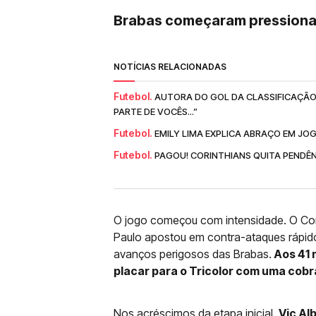
Brabas começaram pression
NOTÍCIAS RELACIONADAS
Futebol.
AUTORA DO GOL DA CLASSIFICAÇÃO
PARTE DE VOCÊS...”
Futebol.
EMILY LIMA EXPLICA ABRAÇO EM JOG
Futebol.
PAGOU! CORINTHIANS QUITA PENDÊ
O jogo começou com intensidade. O Cori
Paulo apostou em contra-ataques rápido
avanços perigosos das Brabas.
Aos 41 
placar para o Tricolor com uma cobr
Nos acréscimos da etapa inicial,
Vic Al