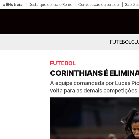
#ÉNotícia
Desfalque contra o Remo
Convocação da torcida
Gabi Zan
FUTEBOL
CL
FUTEBOL
CORINTHIANS É ELIMIN
A equipe comandada por Lucas Pic
volta para as demais competições