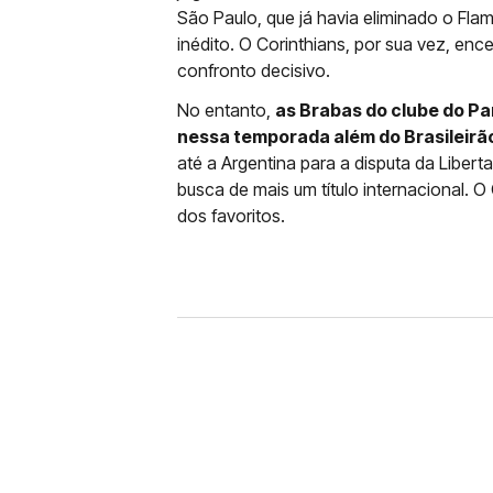
São Paulo, que já havia eliminado o Flam
inédito. O Corinthians, por sua vez, en
confronto decisivo.
No entanto,
as Brabas do clube do Pa
nessa temporada além do Brasileirão
até a Argentina para a disputa da Libert
busca de mais um título internacional. O
dos favoritos.
FUTEBOL
CORINTHIANS X REMO: 
DESFALQUE CONFIRMA
Jogador estava pendurado na parti
amarelo e não estará em campo no 