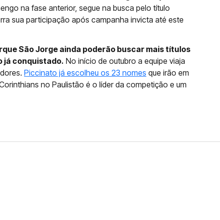
engo na fase anterior, segue na busca pelo título
cerra sua participação após campanha invicta até este
rque São Jorge ainda poderão buscar mais títulos
 já conquistado.
No início de outubro a equipe viaja
adores.
Piccinato já escolheu os 23 nomes
que irão em
 Corinthians no Paulistão é o líder da competição e um
FERNANDO DINIZ JÁ TEM
DO
da contra o Grêmio e recebeu o terceiro cartão
duelo que marcará o retorno do Brasileirão