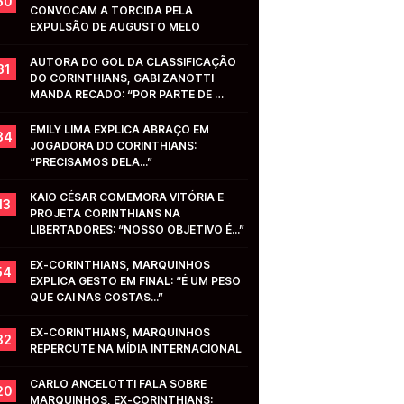
50
CONVOCAM A TORCIDA PELA 
EXPULSÃO DE AUGUSTO MELO
AUTORA DO GOL DA CLASSIFICAÇÃO 
31
DO CORINTHIANS, GABI ZANOTTI 
MANDA RECADO: “POR PARTE DE 
VOCÊS...”
EMILY LIMA EXPLICA ABRAÇO EM 
34
JOGADORA DO CORINTHIANS: 
“PRECISAMOS DELA...”
KAIO CÉSAR COMEMORA VITÓRIA E 
13
PROJETA CORINTHIANS NA 
LIBERTADORES: “NOSSO OBJETIVO É...”
EX-CORINTHIANS, MARQUINHOS 
54
EXPLICA GESTO EM FINAL: “É UM PESO 
QUE CAI NAS COSTAS...”
EX-CORINTHIANS, MARQUINHOS 
32
REPERCUTE NA MÍDIA INTERNACIONAL
CARLO ANCELOTTI FALA SOBRE 
20
MARQUINHOS, EX-CORINTHIANS: 