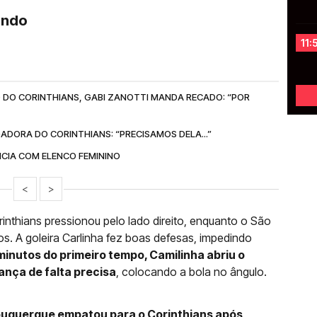
ando
11:
 DO CORINTHIANS, GABI ZANOTTI MANDA RECADO: “POR
ADORA DO CORINTHIANS: “PRECISAMOS DELA...”
NCIA COM ELENCO FEMININO
<
>
nthians pressionou pelo lado direito, enquanto o São
s. A goleira Carlinha fez boas defesas, impedindo
minutos do primeiro tempo, Camilinha abriu o
ança de falta precisa
, colocando a bola no ângulo.
buquerque empatou para o Corinthians após