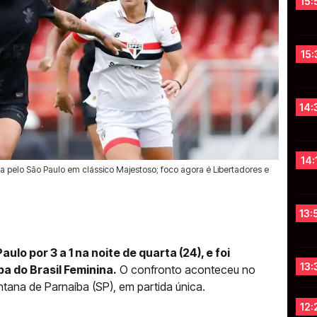
15:
15:
14:
14:
na pelo São Paulo em clássico Majestoso; foco agora é Libertadores e
13:
ulo por 3 a 1 na noite de quarta (24), e foi
13:
pa do Brasil Feminina.
O confronto aconteceu no
ntana de Parnaíba (SP), em partida única.
12: