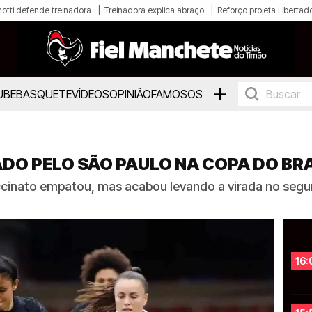
otti defende treinadora
Treinadora explica abraço
Reforço projeta Libertad
+
UBE
BASQUETE
VÍDEOS
OPINIÃO
FAMOSOS
ADO PELO SÃO PAULO NA COPA DO BRA
cinato empatou, mas acabou levando a virada no segu
16: