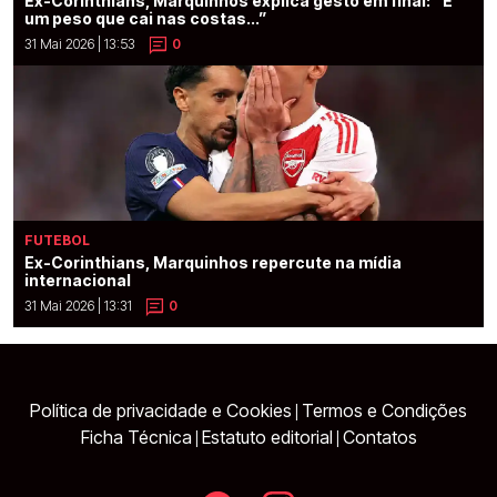
Ex-Corinthians, Marquinhos explica gesto em final: “É
um peso que cai nas costas...”
31 Mai 2026 | 13:53
0
FUTEBOL
Ex-Corinthians, Marquinhos repercute na mídia
internacional
31 Mai 2026 | 13:31
0
Política de privacidade e Cookies
Termos e Condições
|
Ficha Técnica
Estatuto editorial
Contatos
|
|