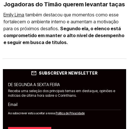
Jogadoras do Timão querem levantar taças
Emily Lima
também destacou que momentos como esse
fortalecem o ambiente interno e aumentam a motivação
para os próximos desafios.
Segundo ela, o elenco está
comprometido em manter o alto nível de desempenho
e seguir em busca de títulos.
SUBSCREVER NEWSLETTER
DE SEGUNDA A SEXTA FEIRA
Receba uma seleção dos principais temas em destaque, opiniões e
notícias de última hora sobre o Corinthians.
Email
Ao subscrever está a aceitar a nossa
Política de Privacidade