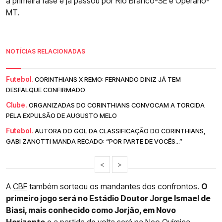
a primeira fase e já passou por Rio Branco-SE e Operário-
MT.
NOTÍCIAS RELACIONADAS
Futebol.
CORINTHIANS X REMO: FERNANDO DINIZ JÁ TEM
DESFALQUE CONFIRMADO
Clube.
ORGANIZADAS DO CORINTHIANS CONVOCAM A TORCIDA
PELA EXPULSÃO DE AUGUSTO MELO
Futebol.
AUTORA DO GOL DA CLASSIFICAÇÃO DO CORINTHIANS,
GABI ZANOTTI MANDA RECADO: “POR PARTE DE VOCÊS...”
<
>
A
CBF
também sorteou os mandantes dos confrontos.
O
primeiro jogo será no Estádio Doutor Jorge Ismael de
Biasi, mais conhecido como Jorjão, em Novo