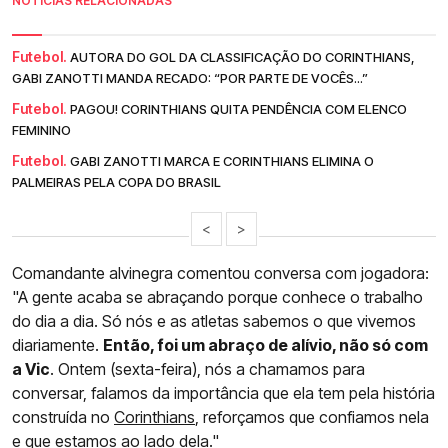
NOTÍCIAS RELACIONADAS
Futebol.
AUTORA DO GOL DA CLASSIFICAÇÃO DO CORINTHIANS,
GABI ZANOTTI MANDA RECADO: “POR PARTE DE VOCÊS...”
Futebol.
PAGOU! CORINTHIANS QUITA PENDÊNCIA COM ELENCO
FEMININO
Futebol.
GABI ZANOTTI MARCA E CORINTHIANS ELIMINA O
PALMEIRAS PELA COPA DO BRASIL
<
>
Comandante alvinegra comentou conversa com jogadora:
"A gente acaba se abraçando porque conhece o trabalho
do dia a dia. Só nós e as atletas sabemos o que vivemos
diariamente.
Então, foi um abraço de alívio, não só com
a Vic
. Ontem (sexta-feira), nós a chamamos para
conversar, falamos da importância que ela tem pela história
construída no
Corinthians
, reforçamos que confiamos nela
e que estamos ao lado dela."