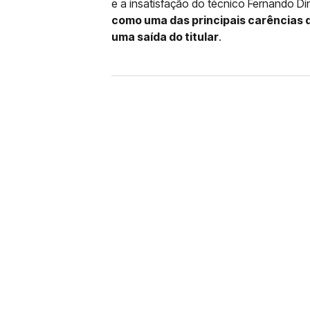
e a insatisfação do técnico Fernando D
como uma das principais carências d
uma saída do titular
.
FUTEBOL
CORINTHIANS X REMO: 
DESFALQUE CONFIRMA
Jogador estava pendurado na parti
amarelo e não estará em campo no 