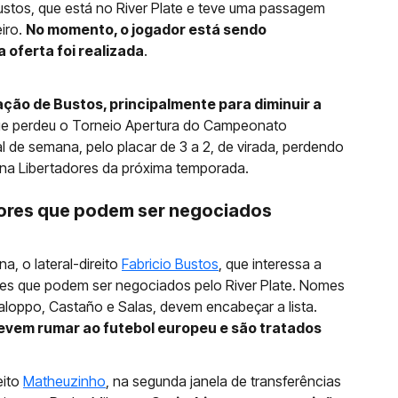
 Bustos, que está no River Plate e teve uma passagem
eiro.
No momento, o jogador está sendo
oferta foi realizada
.
iação de Bustos, principalmente para diminuir a
ue perdeu o Torneio Apertura do Campeonato
al de semana, pelo placar de 3 a 2, de virada, perdendo
na Libertadores da próxima temporada.
dores que podem ser negociados
a, o lateral-direito
Fabricio Bustos
, que interessa a
res que podem ser negociados pelo River Plate. Nomes
loppo, Castaño e Salas, devem encabeçar a lista.
 devem rumar ao futebol europeu e são tratados
eito
Matheuzinho
, na segunda janela de transferências