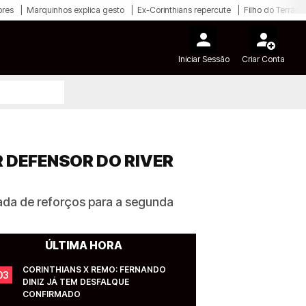
ores
Marquinhos explica gesto
Ex-Corinthians repercute
Filho do Terrão
Iniciar Sessão
Criar Conta
 DEFENSOR DO RIVER
egada de reforços para a segunda
ÚLTIMA HORA
CORINTHIANS X REMO: FERNANDO 
03
DINIZ JÁ TEM DESFALQUE 
CONFIRMADO