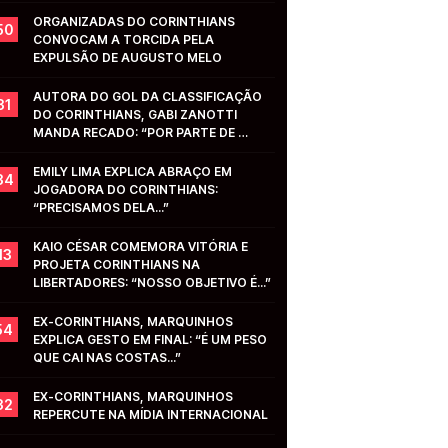
ORGANIZADAS DO CORINTHIANS 
50
CONVOCAM A TORCIDA PELA 
EXPULSÃO DE AUGUSTO MELO
AUTORA DO GOL DA CLASSIFICAÇÃO 
31
DO CORINTHIANS, GABI ZANOTTI 
MANDA RECADO: “POR PARTE DE 
VOCÊS...”
EMILY LIMA EXPLICA ABRAÇO EM 
34
JOGADORA DO CORINTHIANS: 
“PRECISAMOS DELA...”
KAIO CÉSAR COMEMORA VITÓRIA E 
13
PROJETA CORINTHIANS NA 
LIBERTADORES: “NOSSO OBJETIVO É...”
EX-CORINTHIANS, MARQUINHOS 
54
EXPLICA GESTO EM FINAL: “É UM PESO 
QUE CAI NAS COSTAS...”
EX-CORINTHIANS, MARQUINHOS 
32
REPERCUTE NA MÍDIA INTERNACIONAL