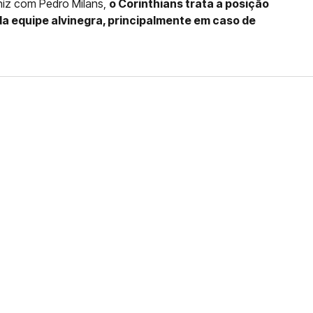
iniz com Pedro Milans,
o Corinthians trata a posição
a equipe alvinegra, principalmente em caso de
FERNANDO DINIZ JÁ TEM
DO
da contra o Grêmio e recebeu o terceiro cartão
duelo que marcará o retorno do Brasileirão