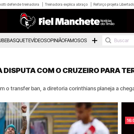
otti defende treinadora
Treinadora explica abraço
Reforço projeta Libertad
+
UBE
BASQUETE
VÍDEOS
OPINIÃO
FAMOSOS
 DISPUTA COM O CRUZEIRO PARA TER
m o transfer ban, a diretoria corinthians planeja a ch
16: