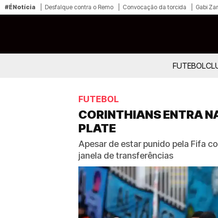
#ÉNotícia
Desfalque contra o Remo
Convocação da torcida
Gabi Zan
FUTEBOL
CL
FUTEBOL
CORINTHIANS ENTRA NA
PLATE
Apesar de estar punido pela Fifa co
janela de transferências