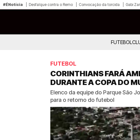
#ÉNotícia
Desfalque contra o Remo
Convocação da torcida
Gabi Zan
FUTEBOL
CL
FUTEBOL
CORINTHIANS FARÁ AMI
DURANTE A COPA DO 
Elenco da equipe do Parque São Jo
para o retorno do futebol