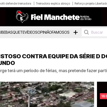
otti defende treinadora
Treinadora explica abraço
Reforço projeta Libertad
+
UBE
BASQUETE
VÍDEOS
OPINIÃO
FAMOSOS
STOSO CONTRA EQUIPE DA SÉRIE D D
MUNDO
rge terá um período de férias, mas pretende fazer par
16: