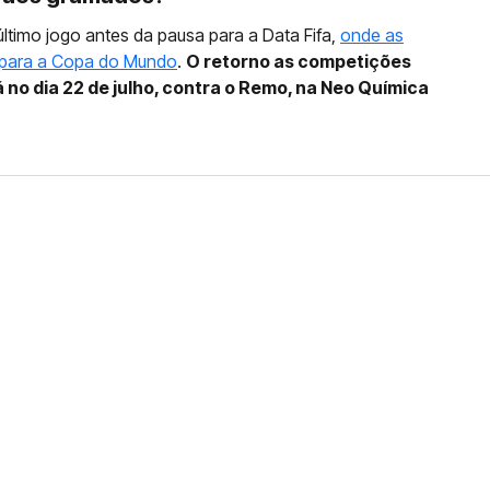
último jogo antes da pausa para a Data Fifa,
onde as
 para a Copa do Mundo
.
O retorno as competições
 no dia 22 de julho, contra o Remo, na Neo Química
FERNANDO DINIZ JÁ TEM
DO
da contra o Grêmio e recebeu o terceiro cartão
duelo que marcará o retorno do Brasileirão