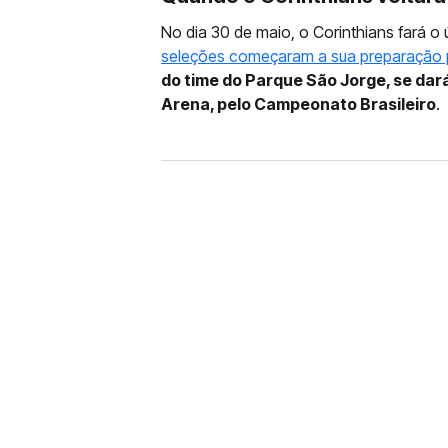
No dia 30 de maio, o Corinthians fará o 
seleções começaram a sua preparação
do time do Parque São Jorge, se dará
Arena, pelo Campeonato Brasileiro
.
FUTEBOL
CORINTHIANS X REMO: 
DESFALQUE CONFIRMA
Jogador estava pendurado na parti
amarelo e não estará em campo no 