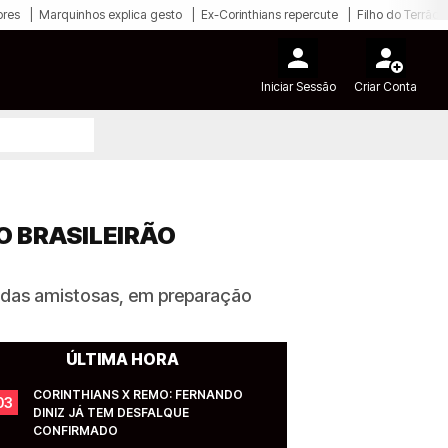
ores
Marquinhos explica gesto
Ex-Corinthians repercute
Filho do Terrão
Iniciar Sessão
Criar Conta
O BRASILEIRÃO
tidas amistosas, em preparação
ÚLTIMA HORA
CORINTHIANS X REMO: FERNANDO 
03
DINIZ JÁ TEM DESFALQUE 
CONFIRMADO