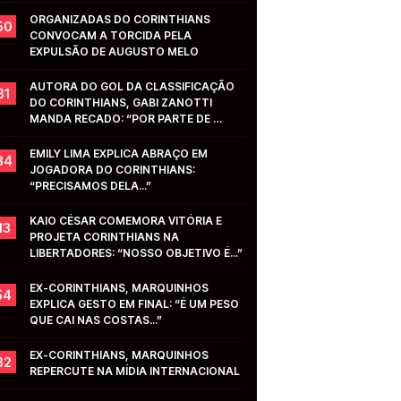
ORGANIZADAS DO CORINTHIANS 
50
CONVOCAM A TORCIDA PELA 
EXPULSÃO DE AUGUSTO MELO
AUTORA DO GOL DA CLASSIFICAÇÃO 
31
DO CORINTHIANS, GABI ZANOTTI 
MANDA RECADO: “POR PARTE DE 
VOCÊS...”
EMILY LIMA EXPLICA ABRAÇO EM 
34
JOGADORA DO CORINTHIANS: 
“PRECISAMOS DELA...”
KAIO CÉSAR COMEMORA VITÓRIA E 
13
PROJETA CORINTHIANS NA 
LIBERTADORES: “NOSSO OBJETIVO É...”
EX-CORINTHIANS, MARQUINHOS 
54
EXPLICA GESTO EM FINAL: “É UM PESO 
QUE CAI NAS COSTAS...”
EX-CORINTHIANS, MARQUINHOS 
32
REPERCUTE NA MÍDIA INTERNACIONAL