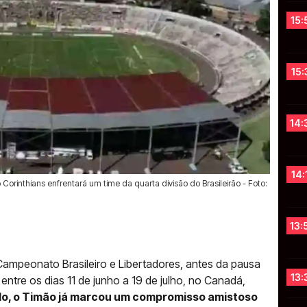
15:
15:
14:
14:
rinthians enfrentará um time da quarta divisão do Brasileirão - Foto:
13:
 Campeonato Brasileiro e Libertadores, antes da pausa
13:
tre os dias 11 de junho a 19 de julho, no Canadá,
do, o Timão já marcou um compromisso amistoso