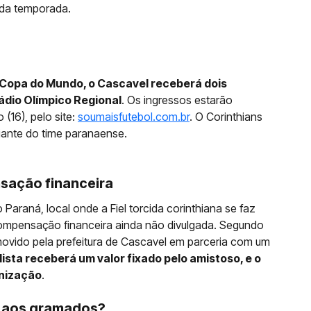
 da temporada.
Copa do Mundo, o Cascavel receberá dois
tádio Olímpico Regional
. Os ingressos estarão
 (16), pelo site:
soumaisfutebol.com.br
. O Corinthians
iante do time paranaense.
sação financeira
Paraná, local onde a Fiel torcida corinthiana se faz
compensação financeira ainda não divulgada. Segundo
movido pela prefeitura de Cascavel em parceria com um
lista receberá um valor fixado pelo amistoso, e o
anização
.
á aos gramados?