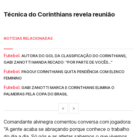
Técnica do Corinthians revela reunião
NOTÍCIAS RELACIONADAS
Futebol.
AUTORA DO GOL DA CLASSIFICAÇÃO DO CORINTHIANS,
GABI ZANOTTI MANDA RECADO: “POR PARTE DE VOCÊS...”
Futebol.
PAGOU! CORINTHIANS QUITA PENDÊNCIA COM ELENCO
FEMININO
Futebol.
GABI ZANOTTI MARCA E CORINTHIANS ELIMINA O
PALMEIRAS PELA COPA DO BRASIL
<
>
Comandante alvinegra comentou conversa com jogadora:
"A gente acaba se abraçando porque conhece o trabalho
do dia a dia. Só nós e as atletas sabemos o que vivemos