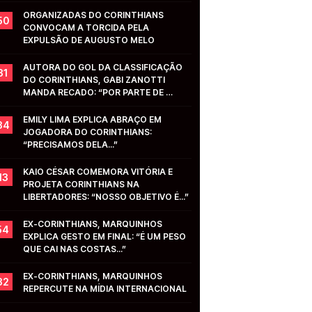
ORGANIZADAS DO CORINTHIANS 
50
CONVOCAM A TORCIDA PELA 
EXPULSÃO DE AUGUSTO MELO
AUTORA DO GOL DA CLASSIFICAÇÃO 
31
DO CORINTHIANS, GABI ZANOTTI 
MANDA RECADO: “POR PARTE DE 
VOCÊS...”
EMILY LIMA EXPLICA ABRAÇO EM 
34
JOGADORA DO CORINTHIANS: 
“PRECISAMOS DELA...”
KAIO CÉSAR COMEMORA VITÓRIA E 
13
PROJETA CORINTHIANS NA 
LIBERTADORES: “NOSSO OBJETIVO É...”
EX-CORINTHIANS, MARQUINHOS 
54
EXPLICA GESTO EM FINAL: “É UM PESO 
QUE CAI NAS COSTAS...”
EX-CORINTHIANS, MARQUINHOS 
32
REPERCUTE NA MÍDIA INTERNACIONAL