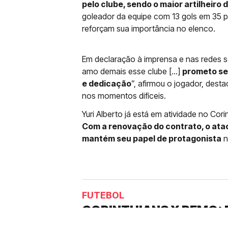
pelo clube, sendo o maior artilheiro 
goleador da equipe com 13 gols em 35 p
reforçam sua importância no elenco.
Em declaração à imprensa e nas redes s
amo demais esse clube […]
prometo se
e dedicação
”, afirmou o jogador, dest
nos momentos difíceis.
Yuri Alberto já está em atividade no Cori
Com a renovação do contrato, o ata
mantém seu papel de protagonista
n
FUTEBOL
CORINTHIANS X REMO: 
DESFALQUE CONFIRMA