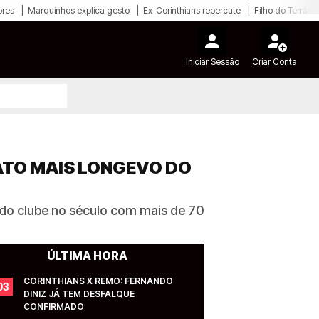
ores
Marquinhos explica gesto
Ex-Corinthians repercute
Filho do Terrão
Iniciar Sessão
Criar Conta
ATO MAIS LONGEVO DO
o do clube no século com mais de 70
ÚLTIMA HORA
CORINTHIANS X REMO: FERNANDO 
03
DINIZ JÁ TEM DESFALQUE 
CONFIRMADO