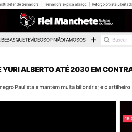
otti defende treinadora
Treinadora explica abraço
Reforço projeta Libertad
+
UBE
BASQUETE
VÍDEOS
OPINIÃO
FAMOSOS
 YURI ALBERTO ATÉ 2030 EM CONTR
negro Paulista e mantém multa bilionária; é o artilheir
16: