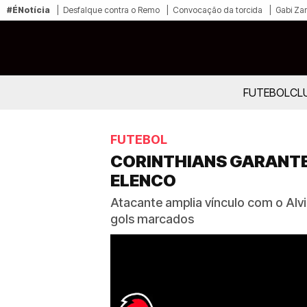
#ÉNotícia
Desfalque contra o Remo
Convocação da torcida
Gabi Zan
FUTEBOL
CL
FUTEBOL
CORINTHIANS GARANTE
ELENCO
Atacante amplia vínculo com o Alvi
gols marcados