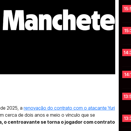
15:
15:
14:
14:
13:
o de 2025, a
renovação do contrato com o atacante Yuri
m cerca de dois anos e meio o vínculo que se
13:
, o centroavante se torna o jogador com contrato