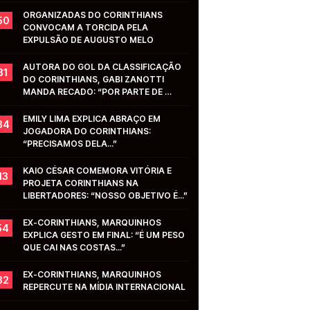
ORGANIZADAS DO CORINTHIANS 
50
CONVOCAM A TORCIDA PELA 
EXPULSÃO DE AUGUSTO MELO
AUTORA DO GOL DA CLASSIFICAÇÃO 
31
DO CORINTHIANS, GABI ZANOTTI 
MANDA RECADO: “POR PARTE DE 
VOCÊS...”
EMILY LIMA EXPLICA ABRAÇO EM 
34
JOGADORA DO CORINTHIANS: 
“PRECISAMOS DELA...”
KAIO CÉSAR COMEMORA VITÓRIA E 
13
PROJETA CORINTHIANS NA 
LIBERTADORES: “NOSSO OBJETIVO É...”
EX-CORINTHIANS, MARQUINHOS 
54
EXPLICA GESTO EM FINAL: “É UM PESO 
QUE CAI NAS COSTAS...”
EX-CORINTHIANS, MARQUINHOS 
32
REPERCUTE NA MÍDIA INTERNACIONAL