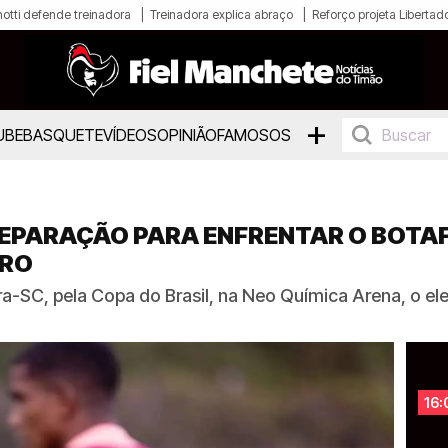
otti defende treinadora
Treinadora explica abraço
Reforço projeta Libertad
+
UBE
BASQUETE
VÍDEOS
OPINIÃO
FAMOSOS
PREPARAÇÃO PARA ENFRENTAR O BOTA
IRO
a-SC, pela Copa do Brasil, na Neo Química Arena, o el
16: