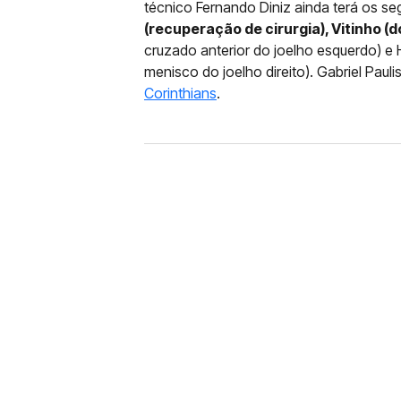
técnico Fernando Diniz ainda terá os se
(recuperação de cirurgia), Vitinho (d
cruzado anterior do joelho esquerdo) e 
menisco do joelho direito). Gabriel Paul
Corinthians
.
FUTEBOL
CORINTHIANS X REMO: 
DESFALQUE CONFIRMA
Jogador estava pendurado na parti
amarelo e não estará em campo no 