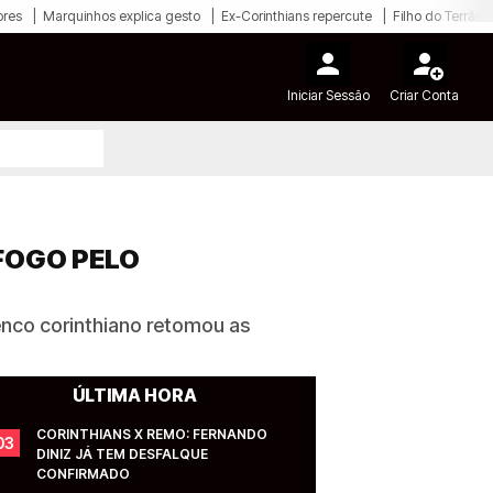
ores
Marquinhos explica gesto
Ex-Corinthians repercute
Filho do Terrão
Iniciar Sessão
Criar Conta
FOGO PELO
enco corinthiano retomou as
ÚLTIMA HORA
CORINTHIANS X REMO: FERNANDO 
03
DINIZ JÁ TEM DESFALQUE 
CONFIRMADO