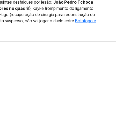
guintes desfalques por lesão:
João Pedro Tchoca
ores no quadril)
, Kayke (rompimento do ligamento
Hugo (recuperação de cirurgia para reconstrução do
ista suspenso, não vai jogar o duelo entre
Botafogo e
FERNANDO DINIZ JÁ TEM
DO
da contra o Grêmio e recebeu o terceiro cartão
duelo que marcará o retorno do Brasileirão