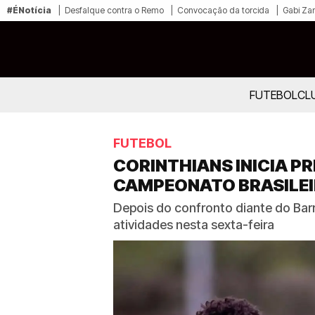
#ÉNotícia
Desfalque contra o Remo
Convocação da torcida
Gabi Zan
FUTEBOL
CL
FUTEBOL
CORINTHIANS INICIA 
CAMPEONATO BRASILE
Depois do confronto diante do Barr
atividades nesta sexta-feira