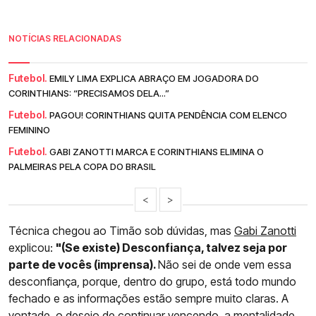
NOTÍCIAS RELACIONADAS
Futebol.
EMILY LIMA EXPLICA ABRAÇO EM JOGADORA DO
CORINTHIANS: “PRECISAMOS DELA...”
Futebol.
PAGOU! CORINTHIANS QUITA PENDÊNCIA COM ELENCO
FEMININO
Futebol.
GABI ZANOTTI MARCA E CORINTHIANS ELIMINA O
PALMEIRAS PELA COPA DO BRASIL
<
>
Técnica chegou ao Timão sob dúvidas, mas
Gabi Zanotti
explicou:
"(Se existe) Desconfiança, talvez seja por
parte de vocês (imprensa).
Não sei de onde vem essa
desconfiança, porque, dentro do grupo, está todo mundo
fechado e as informações estão sempre muito claras. A
vontade, o desejo de continuar vencendo, a mentalidade