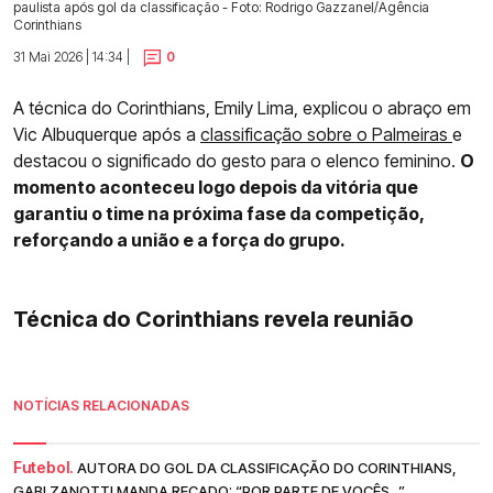
paulista após gol da classificação - Foto: Rodrigo Gazzanel/Agência
Corinthians
31 Mai 2026 | 14:34 |
0
A técnica do Corinthians, Emily Lima, explicou o abraço em
Vic Albuquerque após a
classificação sobre o Palmeiras
e
destacou o significado do gesto para o elenco feminino.
O
momento aconteceu logo depois da vitória que
garantiu o time na próxima fase da competição,
reforçando a união e a força do grupo.
Técnica do Corinthians revela reunião
NOTÍCIAS RELACIONADAS
Futebol.
AUTORA DO GOL DA CLASSIFICAÇÃO DO CORINTHIANS,
GABI ZANOTTI MANDA RECADO: “POR PARTE DE VOCÊS...”