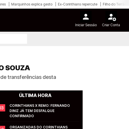
ores
Marquinhos explica gesto
Ex-Corinthians repercute
Filho do Terrão
Iniciar Sessão
Criar Conta
GO SOUZA
 de transferências desta
ÚLTIMA HORA
CORINTHIANS X REMO: FERNANDO 
03
DINIZ JÁ TEM DESFALQUE 
CONFIRMADO
ORGANIZADAS DO CORINTHIANS 