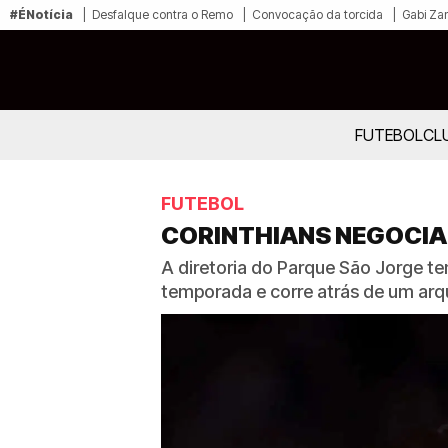
#ÉNotícia
Desfalque contra o Remo
Convocação da torcida
Gabi Zan
FUTEBOL
CL
FUTEBOL
CORINTHIANS NEGOCIA
A diretoria do Parque São Jorge t
temporada e corre atrás de um arq