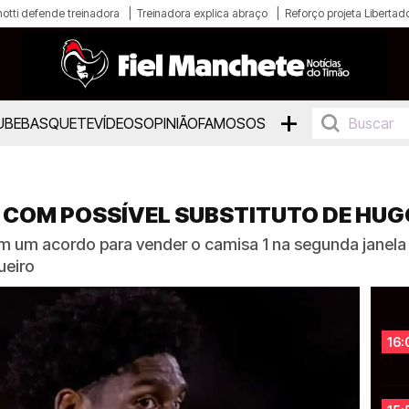
otti defende treinadora
Treinadora explica abraço
Reforço projeta Libertad
+
UBE
BASQUETE
VÍDEOS
OPINIÃO
FAMOSOS
 COM POSSÍVEL SUBSTITUTO DE HU
em um acordo para vender o camisa 1 na segunda janela
ueiro
16: