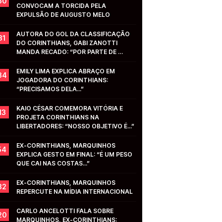
50
CONVOCAM A TORCIDA PELA 
EXPULSÃO DE AUGUSTO MELO
AUTORA DO GOL DA CLASSIFICAÇÃO 
31
DO CORINTHIANS, GABI ZANOTTI 
MANDA RECADO: “POR PARTE DE 
VOCÊS...”
EMILY LIMA EXPLICA ABRAÇO EM 
34
JOGADORA DO CORINTHIANS: 
“PRECISAMOS DELA...”
KAIO CÉSAR COMEMORA VITÓRIA E 
13
PROJETA CORINTHIANS NA 
LIBERTADORES: “NOSSO OBJETIVO É...”
EX-CORINTHIANS, MARQUINHOS 
54
EXPLICA GESTO EM FINAL: “É UM PESO 
QUE CAI NAS COSTAS...”
EX-CORINTHIANS, MARQUINHOS 
32
REPERCUTE NA MÍDIA INTERNACIONAL
CARLO ANCELOTTI FALA SOBRE 
20
MARQUINHOS, EX-CORINTHIANS: 