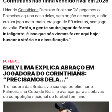
Corinthians não tinha vencido rival em 2026
Líder do
Corinthians
Feminino finalizou: “Já pegamos o
Palmeiras aqui na casa delas, sem noção de campo, e não
era um jogo mata-mata, era jogo de 90 minutos, sem jogo
de volta.
Então, a gente soube jogar de forma
inteligente, é isso que nós viemos fazer aqui hoje:
buscar a vitória e a classificação.”
FUTEBOL
EMILY LIMA EXPLICA ABRAÇO EM
JOGADORA DO CORINTHIANS:
“PRECISAMOS DELA...”
Treinadora das Brabas viu sua equipe eliminar o
Palmeiras na Copa do Brasil e avançar para as oitavas
da competição nacional do futebol feminino