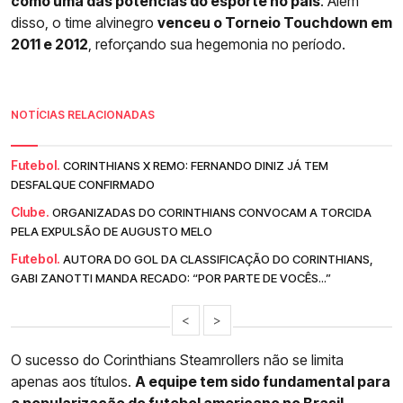
como uma das potências do esporte no país
. Além
disso, o time alvinegro
venceu o Torneio Touchdown em
2011 e 2012
, reforçando sua hegemonia no período.
NOTÍCIAS RELACIONADAS
Futebol.
CORINTHIANS X REMO: FERNANDO DINIZ JÁ TEM
DESFALQUE CONFIRMADO
Clube.
ORGANIZADAS DO CORINTHIANS CONVOCAM A TORCIDA
PELA EXPULSÃO DE AUGUSTO MELO
Futebol.
AUTORA DO GOL DA CLASSIFICAÇÃO DO CORINTHIANS,
GABI ZANOTTI MANDA RECADO: “POR PARTE DE VOCÊS...”
<
>
O sucesso do Corinthians Steamrollers não se limita
apenas aos títulos.
A equipe tem sido fundamental para