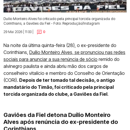
Duílio Monteiro Alves foi criticado pela principal torcida organizada do
Corinthians, a Gaviões da Fiel - Foto: Reprodução/Instagram
29 Mai 2026 | 11:00 |
0
Na noite da última quinta-feira (28), o ex-presidente do
Corinthians,
Duílio Monteiro Alves, se pronunciou nas redes
sociais para anunciar a sua renúncia de sócio
remido do
alvinegro paulista e ainda abriu mão dos cargos de
conselheiro vitalício e membro do Conselho de Orientação
(CORI).
Depois de ter tomado tal decisão, o antigo
mandatário do Timão, foi criticado pela principal
torcida organizada do clube, a Gaviões da Fiel
.
Gaviões da Fiel detona Duílio Monteiro
Alves após renúncia do ex-presidente do
Corinthians