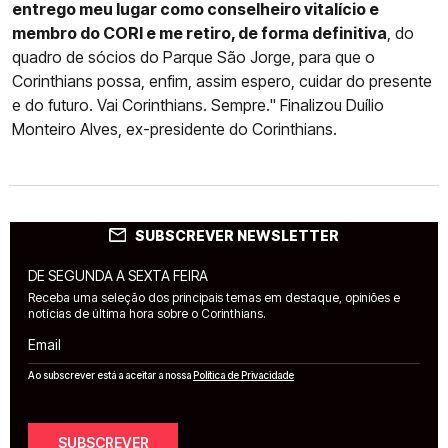
entrego meu lugar como conselheiro vitalício e
membro do CORI e me retiro, de forma definitiva
, do
quadro de sócios do Parque São Jorge, para que o
Corinthians possa, enfim, assim espero, cuidar do presente
e do futuro. Vai Corinthians. Sempre." Finalizou Duílio
Monteiro Alves, ex-presidente do Corinthians.
SUBSCREVER NEWSLETTER
DE SEGUNDA A SEXTA FEIRA
Receba uma seleção dos principais temas em destaque, opiniões e
notícias de última hora sobre o Corinthians.
Email
Ao subscrever está a aceitar a nossa
Política de Privacidade
SUBSCREVER