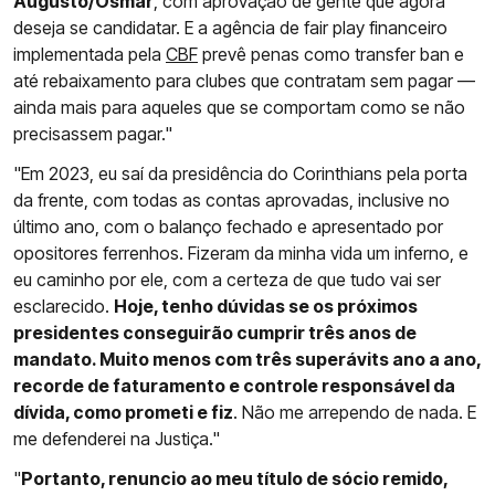
Augusto/Osmar
, com aprovação de gente que agora
deseja se candidatar. E a agência de fair play financeiro
implementada pela
CBF
prevê penas como transfer ban e
até rebaixamento para clubes que contratam sem pagar —
ainda mais para aqueles que se comportam como se não
precisassem pagar."
"Em 2023, eu saí da presidência do Corinthians pela porta
da frente, com todas as contas aprovadas, inclusive no
último ano, com o balanço fechado e apresentado por
opositores ferrenhos. Fizeram da minha vida um inferno, e
eu caminho por ele, com a certeza de que tudo vai ser
esclarecido.
Hoje, tenho dúvidas se os próximos
presidentes conseguirão cumprir três anos de
mandato. Muito menos com três superávits ano a ano,
recorde de faturamento e controle responsável da
dívida, como prometi e fiz
. Não me arrependo de nada. E
me defenderei na Justiça."
"
Portanto, renuncio ao meu título de sócio remido,