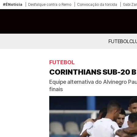
#ÉNotícia
Desfalque contra o Remo
Convocação da torcida
Gabi Zan
FUTEBOL
CL
FUTEBOL
CORINTHIANS SUB-20 B 
Equipe alternativa do Alvinegro Pa
finais