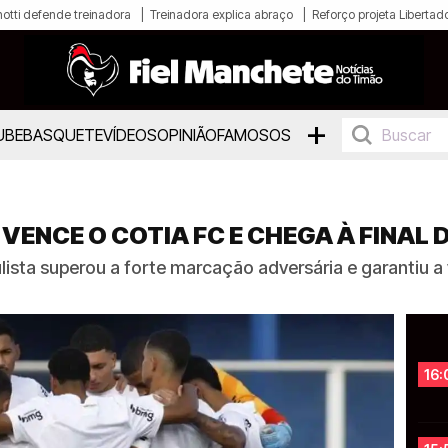
otti defende treinadora
Treinadora explica abraço
Reforço projeta Libertad
+
UBE
BASQUETE
VÍDEOS
OPINIÃO
FAMOSOS
VENCE O COTIA FC E CHEGA À FINAL 
ulista superou a forte marcação adversária e garantiu 
16: