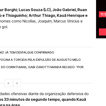
ur Borghi; Lucas Souza (LC), João Gabriel, Ruan
11:
ão e Thiaguinho; Arthur Thiago, Kauã Henrique e
nomes como Nicollas, Joaquim, Marcus Vinicius e
 gol.
NIZ JÁ TEM DESFALQUE CONFIRMADO
OCAM A TORCIDA PELA EXPULSÃO DE AUGUSTO MELO
 DO CORINTHIANS, GABI ZANOTTI MANDA RECADO: “POR
<
>
ldades ofensivas diante da organização defensiva do
aos 33 minutos do segundo tempo, quando Kauã
bra na área.