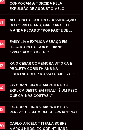
50
CONVOCAM A TORCIDA PELA 
EXPULSÃO DE AUGUSTO MELO
AUTORA DO GOL DA CLASSIFICAÇÃO 
31
DO CORINTHIANS, GABI ZANOTTI 
MANDA RECADO: “POR PARTE DE 
VOCÊS...”
EMILY LIMA EXPLICA ABRAÇO EM 
34
JOGADORA DO CORINTHIANS: 
“PRECISAMOS DELA...”
KAIO CÉSAR COMEMORA VITÓRIA E 
13
PROJETA CORINTHIANS NA 
LIBERTADORES: “NOSSO OBJETIVO É...”
EX-CORINTHIANS, MARQUINHOS 
54
EXPLICA GESTO EM FINAL: “É UM PESO 
QUE CAI NAS COSTAS...”
EX-CORINTHIANS, MARQUINHOS 
32
REPERCUTE NA MÍDIA INTERNACIONAL
CARLO ANCELOTTI FALA SOBRE 
20
MARQUINHOS, EX-CORINTHIANS: 