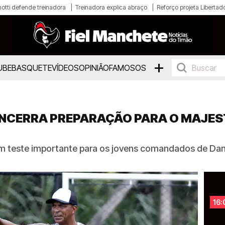
otti defende treinadora
Treinadora explica abraço
Reforço projeta Libertad
+
UBE
BASQUETE
VÍDEOS
OPINIÃO
FAMOSOS
ENCERRA PREPARAÇÃO PARA O MAJES
um teste importante para os jovens comandados de Dan
16: