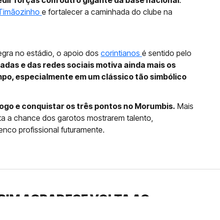
dir forças com outro gigante da base nacional
.
Timãozinho
e fortalecer a caminhada do clube na
egra no estádio, o apoio dos
corintianos
é sentido pelo
adas e das redes sociais motiva ainda mais os
mpo, especialmente em um clássico tão simbólico
ogo e conquistar os três pontos no Morumbis.
Mais
nta a chance dos garotos mostrarem talento,
nco profissional futuramente.
RIM AGRADECE VOLTA AO
UDARAM...”