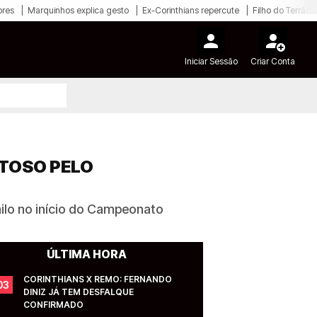
ores
Marquinhos explica gesto
Ex-Corinthians repercute
Filho do Terrão
Iniciar Sessão
Criar Conta
TOSO PELO
ilo no início do Campeonato
ÚLTIMA HORA
CORINTHIANS X REMO: FERNANDO 
03
DINIZ JÁ TEM DESFALQUE 
CONFIRMADO