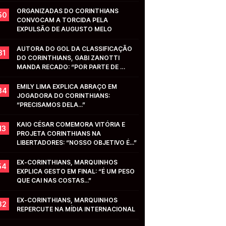
ORGANIZADAS DO CORINTHIANS 
50
CONVOCAM A TORCIDA PELA 
EXPULSÃO DE AUGUSTO MELO
AUTORA DO GOL DA CLASSIFICAÇÃO 
31
DO CORINTHIANS, GABI ZANOTTI 
MANDA RECADO: “POR PARTE DE 
VOCÊS...”
EMILY LIMA EXPLICA ABRAÇO EM 
34
JOGADORA DO CORINTHIANS: 
“PRECISAMOS DELA...”
KAIO CÉSAR COMEMORA VITÓRIA E 
13
PROJETA CORINTHIANS NA 
LIBERTADORES: “NOSSO OBJETIVO É...”
EX-CORINTHIANS, MARQUINHOS 
54
EXPLICA GESTO EM FINAL: “É UM PESO 
QUE CAI NAS COSTAS...”
EX-CORINTHIANS, MARQUINHOS 
32
REPERCUTE NA MÍDIA INTERNACIONAL