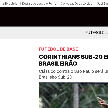
#ÉNotícia
Desfalque contra o Remo
Convocação da torcida
Gabi Zan
FUTEBOL
CL
FUTEBOL DE BASE
CORINTHIANS SUB-20 
BRASILEIRÃO
Clássico contra o São Paulo será 
Brasileiro Sub-20