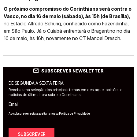
O próximo compromisso do Corinthians será contra o
Vasco, no dia 16 de maio (sábado), às 15h (de Brasília),
no Estádio Alfredo Schürig, conhecido como Fazendinha,
em São Paulo. Já o Cuiabá enfrentará o Bragantino no dia
16 de maio, às 16h, novamente no CT Manoel Dresch.
SUBSCREVER NEWSLETTER
DE SEGUNDA A SEXTA FEIRA
Receba uma seleção dos principais temas em destaque, opiniões e
notícias de última hora sobre o Corinthians.
Email
Ao subscrever está a aceitar a nossa
Política de Privacidade
SUBSCREVER