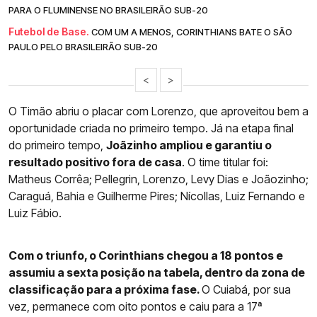
PARA O FLUMINENSE NO BRASILEIRÃO SUB-20
Futebol de Base.
COM UM A MENOS, CORINTHIANS BATE O SÃO
PAULO PELO BRASILEIRÃO SUB-20
<
>
O Timão abriu o placar com Lorenzo, que aproveitou bem a
oportunidade criada no primeiro tempo. Já na etapa final
do primeiro tempo,
Joãzinho ampliou e garantiu o
resultado positivo fora de casa
. O time titular foi:
Matheus Corrêa; Pellegrin, Lorenzo, Levy Dias e Joãozinho;
Caraguá, Bahia e Guilherme Pires; Nícollas, Luiz Fernando e
Luiz Fábio.
Com o triunfo, o Corinthians chegou a 18 pontos e
assumiu a sexta posição na tabela, dentro da zona de
classificação para a próxima fase.
O Cuiabá, por sua
vez, permanece com oito pontos e caiu para a 17ª