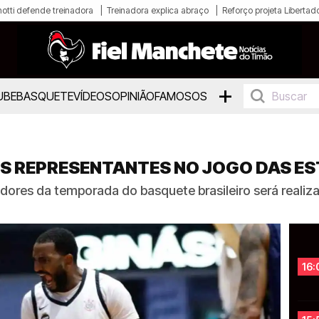
otti defende treinadora
Treinadora explica abraço
Reforço projeta Libertad
+
UBE
BASQUETE
VÍDEOS
OPINIÃO
FAMOSOS
S REPRESENTANTES NO JOGO DAS ES
adores da temporada do basquete brasileiro será realiz
16: