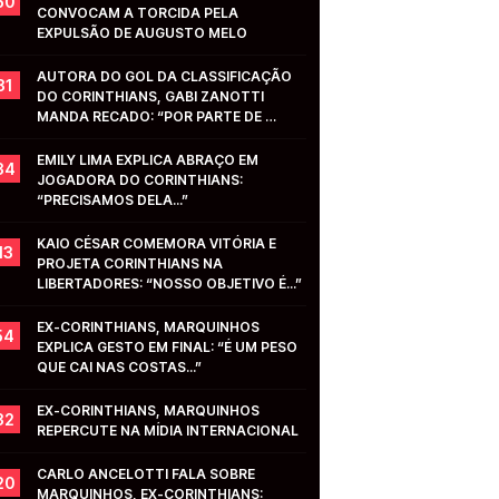
50
CONVOCAM A TORCIDA PELA 
EXPULSÃO DE AUGUSTO MELO
AUTORA DO GOL DA CLASSIFICAÇÃO 
31
DO CORINTHIANS, GABI ZANOTTI 
MANDA RECADO: “POR PARTE DE 
VOCÊS...”
EMILY LIMA EXPLICA ABRAÇO EM 
34
JOGADORA DO CORINTHIANS: 
“PRECISAMOS DELA...”
KAIO CÉSAR COMEMORA VITÓRIA E 
13
PROJETA CORINTHIANS NA 
LIBERTADORES: “NOSSO OBJETIVO É...”
EX-CORINTHIANS, MARQUINHOS 
54
EXPLICA GESTO EM FINAL: “É UM PESO 
QUE CAI NAS COSTAS...”
EX-CORINTHIANS, MARQUINHOS 
32
REPERCUTE NA MÍDIA INTERNACIONAL
CARLO ANCELOTTI FALA SOBRE 
20
MARQUINHOS, EX-CORINTHIANS: 