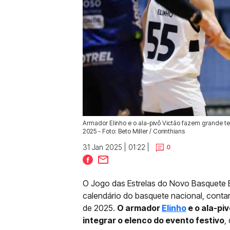
Armador Elinho e o ala-pivô Victão fazem grande t
2025 - Foto: Beto Miller / Corinthians
31 Jan 2025 | 01:22 |
0
O Jogo das Estrelas do Novo Basquete Br
calendário do basquete nacional, conta
de 2025.
O armador
Elinho
e o ala-pi
integrar o elenco do evento festivo
,