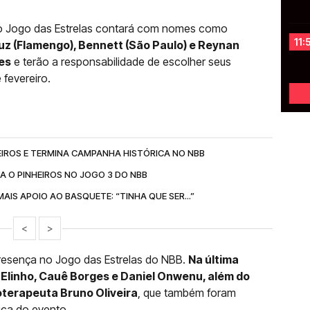
do Jogo das Estrelas contará com nomes como
11:
uz (Flamengo), Bennett (São Paulo) e Reynan
ães
e terão a responsabilidade de escolher seus
 fevereiro.
EIROS E TERMINA CAMPANHA HISTÓRICA NO NBB
A O PINHEIROS NO JOGO 3 DO NBB
AIS APOIO AO BASQUETE: “TINHA QUE SER...”
<
>
presença no Jogo das Estrelas do NBB.
Na última
r Elinho, Cauê Borges e Daniel Onwenu, além do
ioterapeuta Bruno Oliveira
, que também foram
ica do evento.