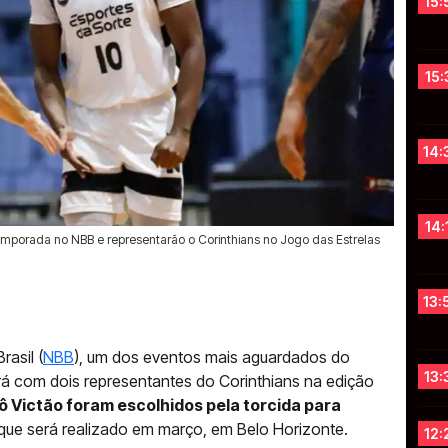
15:
15:
14:
14:
emporada no NBB e representarão o Corinthians no Jogo das Estrelas
13:
asil (
NBB
), um dos eventos mais aguardados do
13:
rá com dois representantes do Corinthians na edição
vô Victão foram escolhidos pela torcida para
 que será realizado em março, em Belo Horizonte.
12: