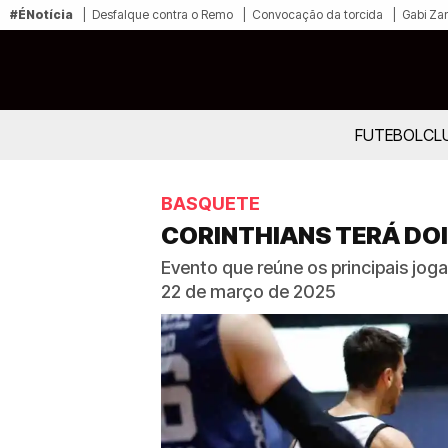
#ÉNotícia
Desfalque contra o Remo
Convocação da torcida
Gabi Zan
FUTEBOL
CL
BASQUETE
CORINTHIANS TERÁ DOI
Evento que reúne os principais jog
22 de março de 2025