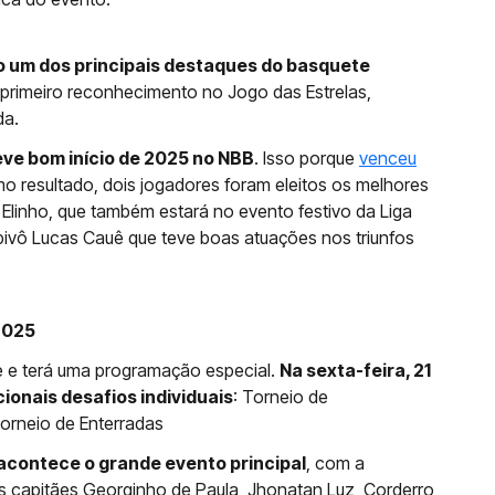
o um dos principais destaques do basquete
 primeiro reconhecimento no Jogo das Estrelas,
da.
eve bom início de 2025 no NBB
. Isso porque
venceu
o resultado, dois jogadores foram eleitos os melhores
Elinho, que também estará no evento festivo da Liga
pivô Lucas Cauê que teve boas atuações nos triunfos
2025
 e terá uma programação especial.
Na sexta-feira, 21
ionais desafios individuais
: Torneio de
Torneio de Enterradas
acontece o grande evento principal
, com a
s capitães Georginho de Paula, Jhonatan Luz, Corderro