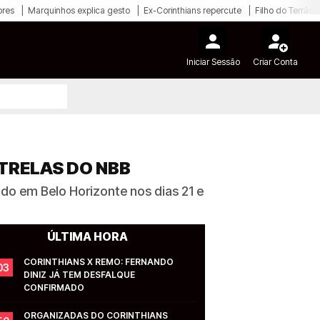
ores
Marquinhos explica gesto
Ex-Corinthians repercute
Filho do Terrão
Iniciar Sessão
Criar Conta
TRELAS DO NBB
ado em Belo Horizonte nos dias 21 e
ÚLTIMA HORA
CORINTHIANS X REMO: FERNANDO 
03
DINIZ JÁ TEM DESFALQUE 
CONFIRMADO
ORGANIZADAS DO CORINTHIANS 