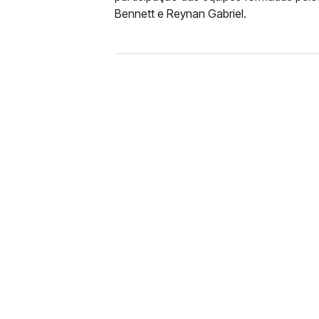
Bennett e Reynan Gabriel.
BASQUETE
CORINTHIANS PERDE PA
CAMPANHA HISTÓRICA 
Clube do Parque São Jorge sofreu
mandante e se despediu da competi