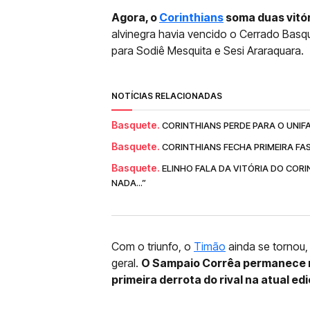
Agora, o
Corinthians
soma duas vitó
alvinegra havia vencido o Cerrado Basq
para Sodiê Mesquita e Sesi Araraquara.
NOTÍCIAS RELACIONADAS
Basquete.
CORINTHIANS PERDE PARA O UNIF
Basquete.
CORINTHIANS FECHA PRIMEIRA FA
Basquete.
ELINHO FALA DA VITÓRIA DO COR
NADA...”
Com o triunfo, o
Timão
ainda se tornou
geral.
O Sampaio Corrêa permanece na
primeira derrota do rival na atual edi