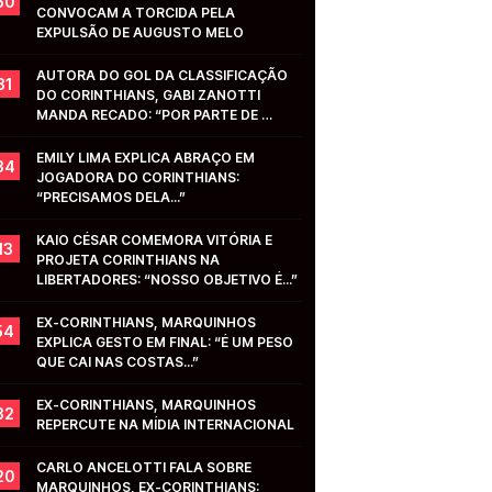
50
CONVOCAM A TORCIDA PELA 
EXPULSÃO DE AUGUSTO MELO
AUTORA DO GOL DA CLASSIFICAÇÃO 
31
DO CORINTHIANS, GABI ZANOTTI 
MANDA RECADO: “POR PARTE DE 
VOCÊS...”
EMILY LIMA EXPLICA ABRAÇO EM 
34
JOGADORA DO CORINTHIANS: 
“PRECISAMOS DELA...”
KAIO CÉSAR COMEMORA VITÓRIA E 
13
PROJETA CORINTHIANS NA 
LIBERTADORES: “NOSSO OBJETIVO É...”
EX-CORINTHIANS, MARQUINHOS 
54
EXPLICA GESTO EM FINAL: “É UM PESO 
QUE CAI NAS COSTAS...”
EX-CORINTHIANS, MARQUINHOS 
32
REPERCUTE NA MÍDIA INTERNACIONAL
CARLO ANCELOTTI FALA SOBRE 
20
MARQUINHOS, EX-CORINTHIANS: 