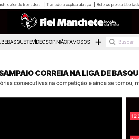
otti defende treinadora
Treinadora explica abraço
Reforço projeta Libertad
+
UBE
BASQUETE
VÍDEOS
OPINIÃO
FAMOSOS
SAMPAIO CORREIA NA LIGA DE BASQU
tórias consecutivas na competição e ainda se tornou,
16: