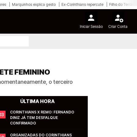
ores
Marquinhos explica gesto
Ex-Corinthians repercute
Filho do Terrão
Iniciar Sessão
Criar Conta
ETE FEMININO
 momentaneamente, o terceiro
ÚLTIMA HORA
CORINTHIANS X REMO: FERNANDO 
03
DINIZ JÁ TEM DESFALQUE 
CONFIRMADO
ORGANIZADAS DO CORINTHIANS 