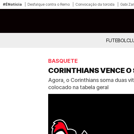
#ÉNotícia
Desfalque contra o Remo
Convocação da torcida
Gabi Zan
FUTEBOL
CL
BASQUETE
CORINTHIANS VENCE O 
Agora, o Corinthians soma duas vi
colocado na tabela geral