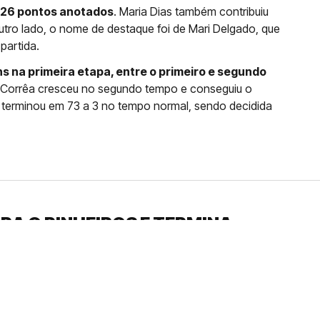
m 26 pontos anotados
. Maria Dias também contribuiu
utro lado, o nome de destaque foi de Mari Delgado, que
partida.
s na primeira etapa, entre o primeiro e segundo
o Corrêa cresceu no segundo tempo e conseguiu o
 terminou em 73 a 3 no tempo normal, sendo decidida
RA O PINHEIROS E TERMINA
NO NBB
 com o segundo quarto forte da equipe
ção nas semifinais, na última terça-feira