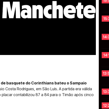
15:
15:
14:
14:
13:
a de basquete do
Corinthians bateu o Sampaio
io Costa Rodrigues, em São Luís. A partida era válida
13:
o placar contabilizou 87 a 84 para o Timão após cinco
12: