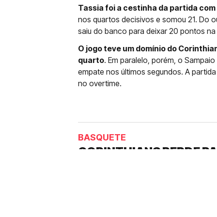
Tassia foi a cestinha da partida co
nos quartos decisivos e somou 21. Do o
saiu do banco para deixar 20 pontos na 
O jogo teve um domínio do Corinthian
quarto
. Em paralelo, porém, o Sampai
empate nos últimos segundos. A partida
no overtime.
BASQUETE
CORINTHIANS PERDE PA
CAMPANHA HISTÓRICA 
Clube do Parque São Jorge sofreu
mandante e se despediu da competi