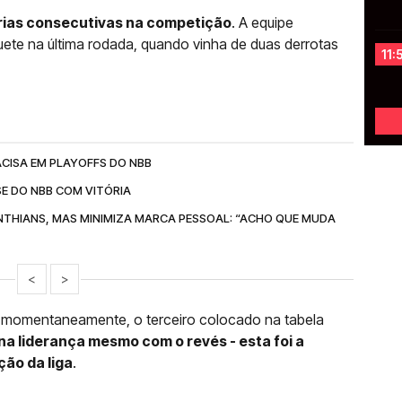
rias consecutivas na competição
. A equipe
uete na última rodada, quando vinha de duas derrotas
11:
ACISA EM PLAYOFFS DO NBB
SE DO NBB COM VITÓRIA
INTHIANS, MAS MINIMIZA MARCA PESSOAL: “ACHO QUE MUDA
<
>
, momentaneamente, o terceiro colocado na tabela
 liderança mesmo com o revés - esta foi a
ção da liga
.