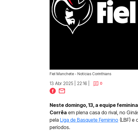
Fiel Manchete - Notícias Corinthians
13 Abr 2025 | 22:16 |
0
Neste domingo, 13, a equipe feminin
Corrêa
em plena casa do rival, no Ginás
pela
Liga de Basquete Feminino
(LBF) e 
períodos.