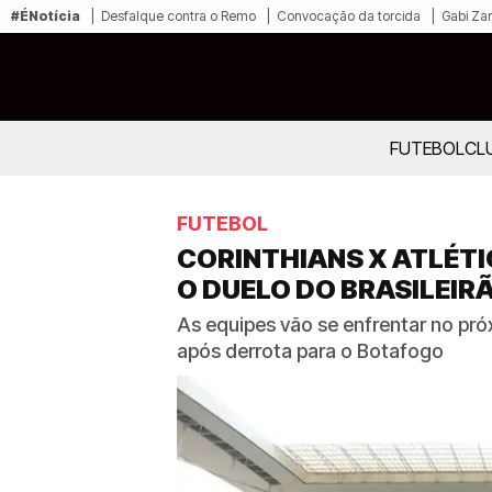
#ÉNotícia
Desfalque contra o Remo
Convocação da torcida
Gabi Zan
FUTEBOL
CL
FUTEBOL
CORINTHIANS X ATLÉTI
O DUELO DO BRASILEIR
As equipes vão se enfrentar no pró
após derrota para o Botafogo