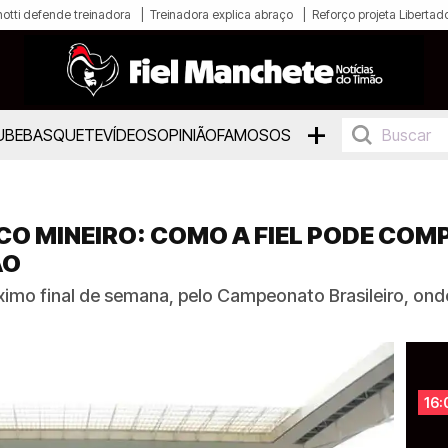
otti defende treinadora
Treinadora explica abraço
Reforço projeta Libertad
+
UBE
BASQUETE
VÍDEOS
OPINIÃO
FAMOSOS
CO MINEIRO: COMO A FIEL PODE CO
ÃO
ximo final de semana, pelo Campeonato Brasileiro, ond
16: