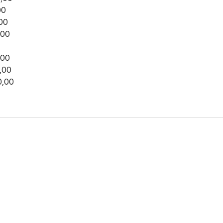
00
,00
,00
,00
,00
0,00
FERNANDO DINIZ JÁ TEM
DO
da contra o Grêmio e recebeu o terceiro cartão
duelo que marcará o retorno do Brasileirão