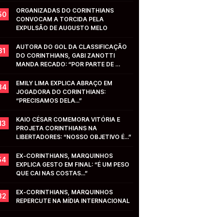
ORGANIZADAS DO CORINTHIANS 
50
CONVOCAM A TORCIDA PELA 
EXPULSÃO DE AUGUSTO MELO
AUTORA DO GOL DA CLASSIFICAÇÃO 
31
DO CORINTHIANS, GABI ZANOTTI 
MANDA RECADO: “POR PARTE DE 
VOCÊS...”
EMILY LIMA EXPLICA ABRAÇO EM 
34
JOGADORA DO CORINTHIANS: 
“PRECISAMOS DELA...”
KAIO CÉSAR COMEMORA VITÓRIA E 
13
PROJETA CORINTHIANS NA 
LIBERTADORES: “NOSSO OBJETIVO É...”
EX-CORINTHIANS, MARQUINHOS 
54
EXPLICA GESTO EM FINAL: “É UM PESO 
QUE CAI NAS COSTAS...”
EX-CORINTHIANS, MARQUINHOS 
32
REPERCUTE NA MÍDIA INTERNACIONAL