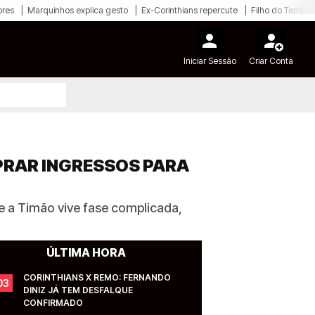
ores
Marquinhos explica gesto
Ex-Corinthians repercute
Filho do Terrão
Iniciar Sessão
Criar Conta
MPRAR INGRESSOS PARA
e a Timão vive fase complicada,
ÚLTIMA HORA
CORINTHIANS X REMO: FERNANDO 
03
DINIZ JÁ TEM DESFALQUE 
CONFIRMADO