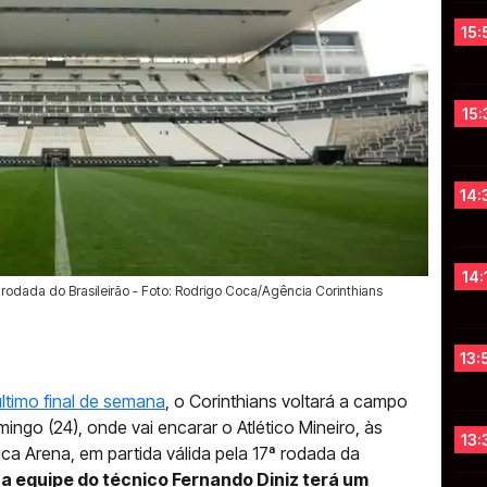
15:
15:
14:
14:
a rodada do Brasileirão - Foto: Rodrigo Coca/Agência Corinthians
13:
ltimo final de semana
, o Corinthians voltará a campo
mingo (24), onde vai encarar o Atlético Mineiro, às
13:
ica Arena, em partida válida pela 17ª rodada da
 a equipe do técnico Fernando Diniz terá um