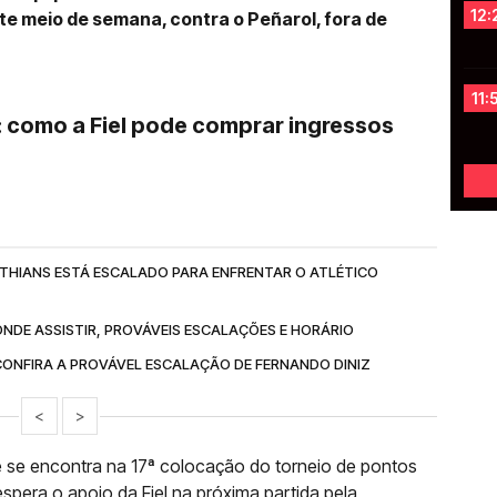
12:
e meio de semana, contra o Peñarol, fora de
11:
o: como a Fiel pode comprar ingressos
NTHIANS ESTÁ ESCALADO PARA ENFRENTAR O ATLÉTICO
ONDE ASSISTIR, PROVÁVEIS ESCALAÇÕES E HORÁRIO
 CONFIRA A PROVÁVEL ESCALAÇÃO DE FERNANDO DINIZ
<
>
e se encontra na 17ª colocação do torneio de pontos
spera o apoio da Fiel na próxima partida pela