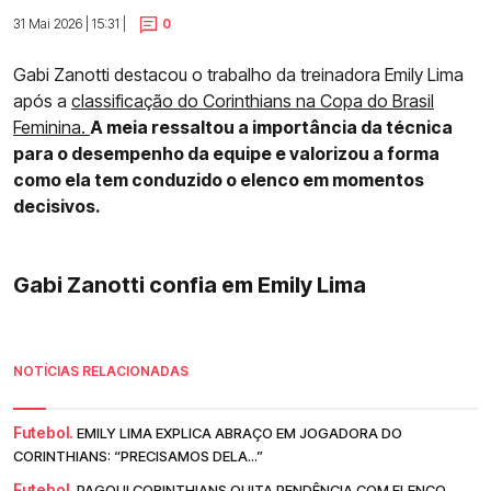
31 Mai 2026 | 15:31 |
0
Gabi Zanotti destacou o trabalho da treinadora Emily Lima
após a
classificação do Corinthians na Copa do Brasil
Feminina.
A meia ressaltou a importância da técnica
para o desempenho da equipe e valorizou a forma
como ela tem conduzido o elenco em momentos
decisivos.
Gabi Zanotti confia em Emily Lima
NOTÍCIAS RELACIONADAS
Futebol.
EMILY LIMA EXPLICA ABRAÇO EM JOGADORA DO
CORINTHIANS: “PRECISAMOS DELA...”
Futebol.
PAGOU! CORINTHIANS QUITA PENDÊNCIA COM ELENCO