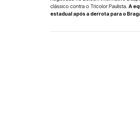
clássico contra o Tricolor Paulista.
A eq
estadual após a derrota para o Brag
FUTEBOL
CORINTHIANS X REMO: 
DESFALQUE CONFIRMA
Jogador estava pendurado na parti
amarelo e não estará em campo no 