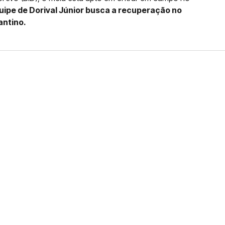
uipe de Dorival Júnior busca a recuperação no
antino.
FERNANDO DINIZ JÁ TEM
DO
da contra o Grêmio e recebeu o terceiro cartão
duelo que marcará o retorno do Brasileirão