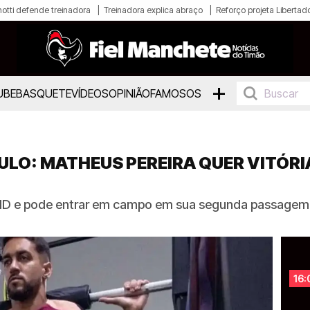
otti defende treinadora
Treinadora explica abraço
Reforço projeta Libertad
+
UBE
BASQUETE
VÍDEOS
OPINIÃO
FAMOSOS
ULO: MATHEUS PEREIRA QUER VITÓRI
o BID e pode entrar em campo em sua segunda passagem 
16: