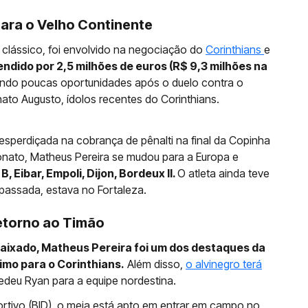
para o Velho Continente
 clássico, foi envolvido na negociação do
Corinthians
e
endido por 2,5 milhões de euros (R$ 9,3 milhões na
endo poucas oportunidades após o duelo contra o
to Augusto, ídolos recentes do Corinthians.
esperdiçada na cobrança de pênalti na final da Copinha
ato, Matheus Pereira se mudou para a Europa e
 Eibar, Empoli, Dijon, Bordeux II.
O atleta ainda teve
assada, estava no Fortaleza.
etorno ao Timão
baixado, Matheus Pereira foi um dos destaques da
imo para o Corinthians.
Além disso,
o alvinegro terá
edeu Ryan para a equipe nordestina.
ortivo (BID), o meia está apto em entrar em campo no