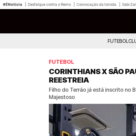
#ÉNotícia
Desfalque contra o Remo
Convocação da torcida
Gabi Zan
FUTEBOL
CL
FUTEBOL
CORINTHIANS X SÃO PA
REESTREIA
Filho do Terrão já está inscrito n
Majestoso