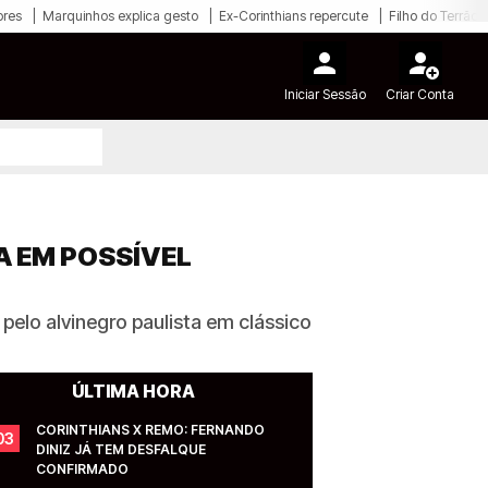
ores
Marquinhos explica gesto
Ex-Corinthians repercute
Filho do Terrão
Iniciar Sessão
Criar Conta
A EM POSSÍVEL
pelo alvinegro paulista em clássico
ÚLTIMA HORA
CORINTHIANS X REMO: FERNANDO 
03
DINIZ JÁ TEM DESFALQUE 
CONFIRMADO