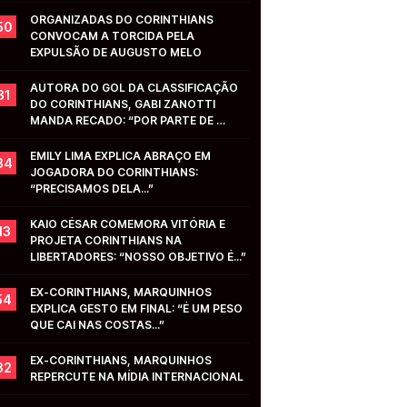
ORGANIZADAS DO CORINTHIANS 
50
CONVOCAM A TORCIDA PELA 
EXPULSÃO DE AUGUSTO MELO
AUTORA DO GOL DA CLASSIFICAÇÃO 
31
DO CORINTHIANS, GABI ZANOTTI 
MANDA RECADO: “POR PARTE DE 
VOCÊS...”
EMILY LIMA EXPLICA ABRAÇO EM 
34
JOGADORA DO CORINTHIANS: 
“PRECISAMOS DELA...”
KAIO CÉSAR COMEMORA VITÓRIA E 
13
PROJETA CORINTHIANS NA 
LIBERTADORES: “NOSSO OBJETIVO É...”
EX-CORINTHIANS, MARQUINHOS 
54
EXPLICA GESTO EM FINAL: “É UM PESO 
QUE CAI NAS COSTAS...”
EX-CORINTHIANS, MARQUINHOS 
32
REPERCUTE NA MÍDIA INTERNACIONAL