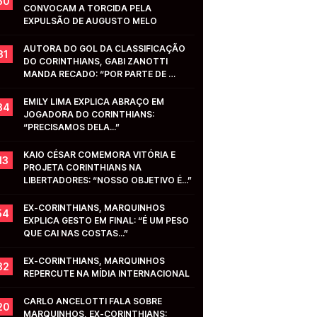
50
CONVOCAM A TORCIDA PELA 
EXPULSÃO DE AUGUSTO MELO
AUTORA DO GOL DA CLASSIFICAÇÃO 
31
DO CORINTHIANS, GABI ZANOTTI 
MANDA RECADO: “POR PARTE DE 
VOCÊS...”
EMILY LIMA EXPLICA ABRAÇO EM 
34
JOGADORA DO CORINTHIANS: 
“PRECISAMOS DELA...”
KAIO CÉSAR COMEMORA VITÓRIA E 
13
PROJETA CORINTHIANS NA 
LIBERTADORES: “NOSSO OBJETIVO É...”
EX-CORINTHIANS, MARQUINHOS 
54
EXPLICA GESTO EM FINAL: “É UM PESO 
QUE CAI NAS COSTAS...”
EX-CORINTHIANS, MARQUINHOS 
32
REPERCUTE NA MÍDIA INTERNACIONAL
CARLO ANCELOTTI FALA SOBRE 
20
MARQUINHOS, EX-CORINTHIANS: 