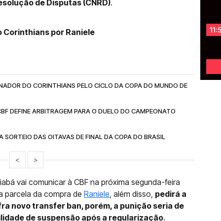
esolução de Disputas (CNRD)
.
11:
o Corinthians por Raniele
INADOR DO CORINTHIANS PELO CICLO DA COPA DO MUNDO DE
 CBF DEFINE ARBITRAGEM PARA O DUELO DO CAMPEONATO
IA SORTEIO DAS OITAVAS DE FINAL DA COPA DO BRASIL
<
>
uiabá vai comunicar à CBF na próxima segunda-feira
a parcela da compra de
Raniele
, além disso,
pedirá a
fra novo transfer ban, porém, a punição seria de
ilidade de suspensão após a regularização
.