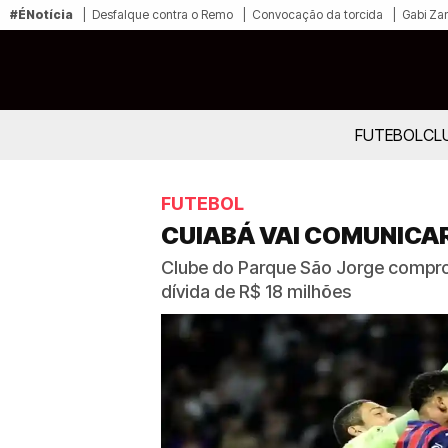
#ÉNotícia
Desfalque contra o Remo
Convocação da torcida
Gabi Zan
FUTEBOL
CL
FUTEBOL
CUIABÁ VAI COMUNICAR
Clube do Parque São Jorge compro
dívida de R$ 18 milhões