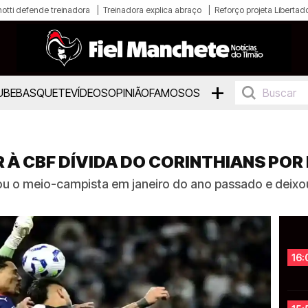
otti defende treinadora
Treinadora explica abraço
Reforço projeta Libertad
+
UBE
BASQUETE
VÍDEOS
OPINIÃO
FAMOSOS
 À CBF DÍVIDA DO CORINTHIANS POR 
u o meio-campista em janeiro do ano passado e deixou
16: