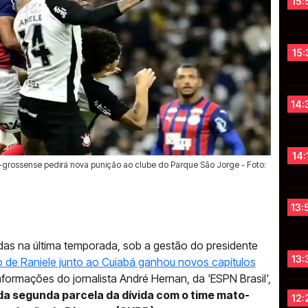
15:
15:
14:
14:
o-grossense pedirá nova punição ao clube do Parque São Jorge - Foto:
13:
das na última temporada, sob a gestão do presidente
13:
o de Raniele junto ao Cuiabá ganhou novos capítulos
formações do jornalista André Hernan, da 'ESPN Brasil',
da segunda parcela da dívida com o time mato-
12: