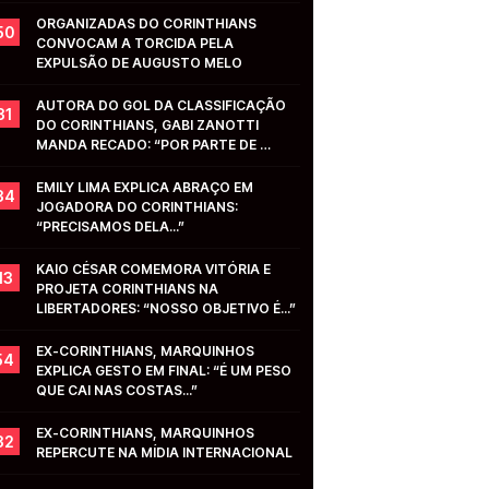
ORGANIZADAS DO CORINTHIANS 
50
CONVOCAM A TORCIDA PELA 
EXPULSÃO DE AUGUSTO MELO
AUTORA DO GOL DA CLASSIFICAÇÃO 
31
DO CORINTHIANS, GABI ZANOTTI 
MANDA RECADO: “POR PARTE DE 
VOCÊS...”
EMILY LIMA EXPLICA ABRAÇO EM 
34
JOGADORA DO CORINTHIANS: 
“PRECISAMOS DELA...”
KAIO CÉSAR COMEMORA VITÓRIA E 
13
PROJETA CORINTHIANS NA 
LIBERTADORES: “NOSSO OBJETIVO É...”
EX-CORINTHIANS, MARQUINHOS 
54
EXPLICA GESTO EM FINAL: “É UM PESO 
QUE CAI NAS COSTAS...”
EX-CORINTHIANS, MARQUINHOS 
32
REPERCUTE NA MÍDIA INTERNACIONAL