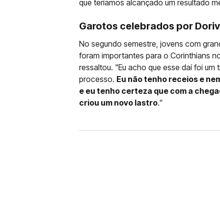
que teríamos alcançado um resultado me
Garotos celebrados por Doriv
No segundo semestre, jovens com gran
foram importantes para o Corinthians no
ressaltou. "Eu acho que esse daí foi um
processo.
Eu não tenho receios e ne
e eu tenho certeza que com a chegad
criou um novo lastro
."
FUTEBOL
CORINTHIANS X REMO: 
DESFALQUE CONFIRMA
Jogador estava pendurado na parti
amarelo e não estará em campo no 