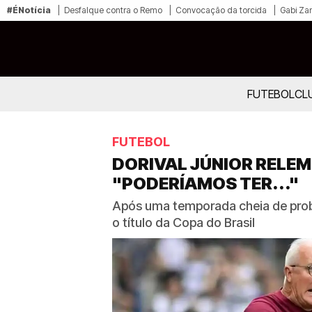
#ÉNotícia
Desfalque contra o Remo
Convocação da torcida
Gabi Zan
FUTEBOL
CL
FUTEBOL
DORIVAL JÚNIOR RELEM
"PODERÍAMOS TER..."
Após uma temporada cheia de probl
o título da Copa do Brasil