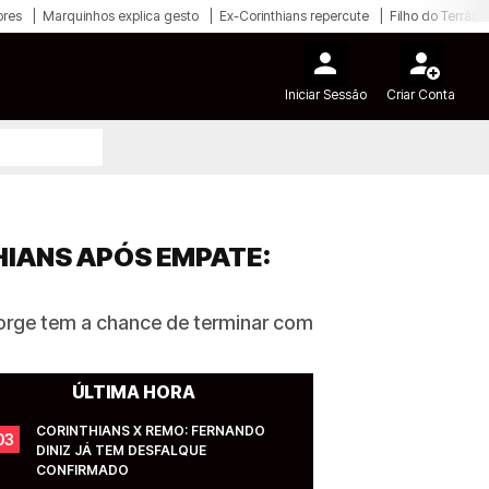
ores
Marquinhos explica gesto
Ex-Corinthians repercute
Filho do Terrão
Iniciar Sessão
Criar Conta
HIANS APÓS EMPATE:
Jorge tem a chance de terminar com
ÚLTIMA HORA
CORINTHIANS X REMO: FERNANDO 
03
DINIZ JÁ TEM DESFALQUE 
CONFIRMADO