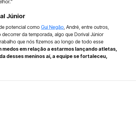
lhor."
al Júnior
de potencial como
Gui Negão
, André, entre outros,
 decorrer da temporada, algo que Dorival Júnior
 trabalho que nós fizemos ao longo de todo esse
m medos em relação a estarmos lançando atletas,
a desses meninos aí, a equipe se fortaleceu,
FERNANDO DINIZ JÁ TEM
DO
da contra o Grêmio e recebeu o terceiro cartão
duelo que marcará o retorno do Brasileirão