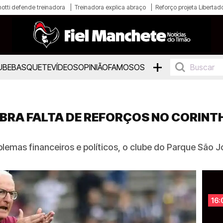
otti defende treinadora
Treinadora explica abraço
Reforço projeta Libertad
+
UBE
BASQUETE
VÍDEOS
OPINIÃO
FAMOSOS
BRA FALTA DE REFORÇOS NO CORINT
emas financeiros e políticos, o clube do Parque São 
16: