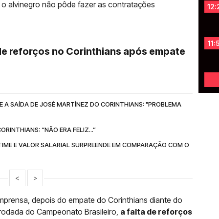
o alvinegro não pôde fazer as contratações
12:
11:
 de reforços no Corinthians após empate
E A SAÍDA DE JOSÉ MARTÍNEZ DO CORINTHIANS: "PROBLEMA
RINTHIANS: “NÃO ERA FELIZ...”
TIME E VALOR SALARIAL SURPREENDE EM COMPARAÇÃO COM O
<
>
 imprensa, depois do empate do Corinthians diante do
a rodada do Campeonato Brasileiro,
a falta de reforços