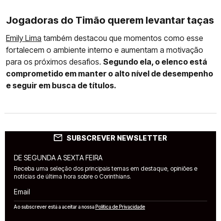
Jogadoras do Timão querem levantar taças
Emily Lima
também destacou que momentos como esse
fortalecem o ambiente interno e aumentam a motivação
para os próximos desafios.
Segundo ela, o elenco está
comprometido em manter o alto nível de desempenho
e seguir em busca de títulos.
SUBSCREVER NEWSLETTER
DE SEGUNDA A SEXTA FEIRA
Receba uma seleção dos principais temas em destaque, opiniões e
notícias de última hora sobre o Corinthians.
Email
Ao subscrever está a aceitar a nossa
Política de Privacidade