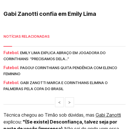
Gabi Zanotti confia em Emily Lima
NOTÍCIAS RELACIONADAS
Futebol.
EMILY LIMA EXPLICA ABRAÇO EM JOGADORA DO
CORINTHIANS: “PRECISAMOS DELA...”
Futebol.
PAGOU! CORINTHIANS QUITA PENDÊNCIA COM ELENCO
FEMININO
Futebol.
GABI ZANOTTI MARCA E CORINTHIANS ELIMINA O
PALMEIRAS PELA COPA DO BRASIL
<
>
Técnica chegou ao Timão sob dúvidas, mas
Gabi Zanotti
explicou:
"(Se existe) Desconfiança, talvez seja por
parte de vocês (imprensa).
Não sei de onde vem essa