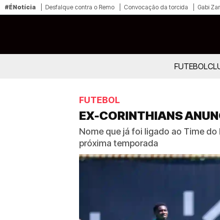
#ÉNotícia
Desfalque contra o Remo
Convocação da torcida
Gabi Zan
FUTEBOL
CL
FUTEBOL
EX-CORINTHIANS ANUNCI
Nome que já foi ligado ao Time do
próxima temporada