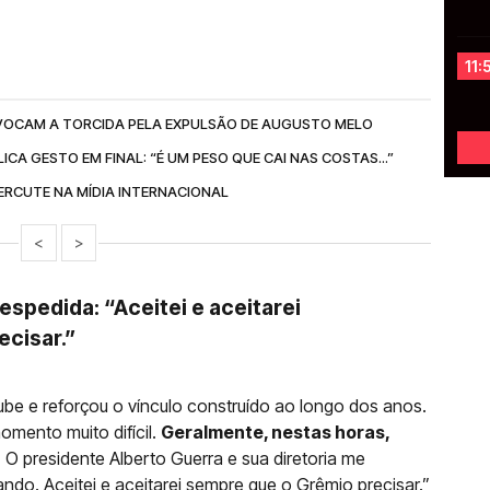
11:
OCAM A TORCIDA PELA EXPULSÃO DE AUGUSTO MELO
CA GESTO EM FINAL: “É UM PESO QUE CAI NAS COSTAS...”
ERCUTE NA MÍDIA INTERNACIONAL
<
>
espedida: “Aceitei e aceitarei
ecisar.”
be e reforçou o vínculo construído ao longo dos anos.
omento muito difícil.
Geralmente, nestas horas,
.
O presidente Alberto Guerra e sua diretoria me
do. Aceitei e aceitarei sempre que o Grêmio precisar.”