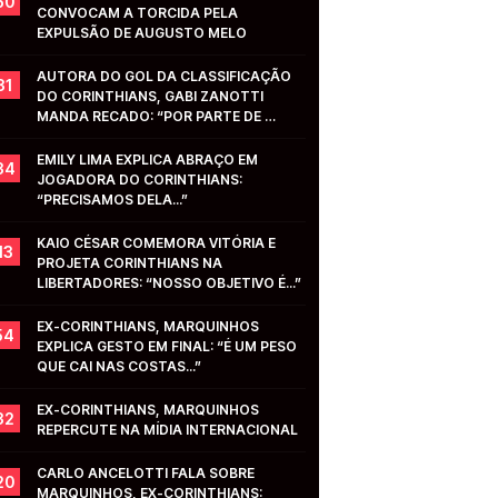
50
CONVOCAM A TORCIDA PELA 
EXPULSÃO DE AUGUSTO MELO
AUTORA DO GOL DA CLASSIFICAÇÃO 
31
DO CORINTHIANS, GABI ZANOTTI 
MANDA RECADO: “POR PARTE DE 
VOCÊS...”
EMILY LIMA EXPLICA ABRAÇO EM 
34
JOGADORA DO CORINTHIANS: 
“PRECISAMOS DELA...”
KAIO CÉSAR COMEMORA VITÓRIA E 
13
PROJETA CORINTHIANS NA 
LIBERTADORES: “NOSSO OBJETIVO É...”
EX-CORINTHIANS, MARQUINHOS 
54
EXPLICA GESTO EM FINAL: “É UM PESO 
QUE CAI NAS COSTAS...”
EX-CORINTHIANS, MARQUINHOS 
32
REPERCUTE NA MÍDIA INTERNACIONAL
CARLO ANCELOTTI FALA SOBRE 
20
MARQUINHOS, EX-CORINTHIANS: 