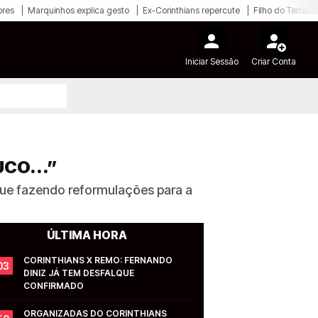
ores
Marquinhos explica gesto
Ex-Corinthians repercute
Filho do Terrão
Iniciar Sessão
Criar Conta
CO...”
gue fazendo reformulações para a
ÚLTIMA HORA
CORINTHIANS X REMO: FERNANDO 
03
DINIZ JÁ TEM DESFALQUE 
CONFIRMADO
ORGANIZADAS DO CORINTHIANS 