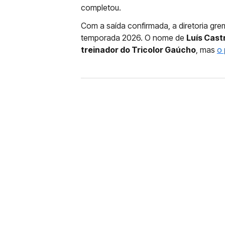
completou.
Com a saída confirmada, a diretoria gr
temporada 2026. O nome de
Luís Cast
treinador do Tricolor Gaúcho
, mas
o 
FUTEBOL
CORINTHIANS X REMO: 
DESFALQUE CONFIRMA
Jogador estava pendurado na parti
amarelo e não estará em campo no 