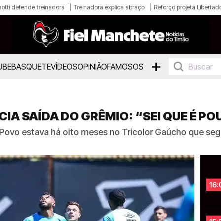
otti defende treinadora
Treinadora explica abraço
Reforço projeta Libertad
+
UBE
BASQUETE
VÍDEOS
OPINIÃO
FAMOSOS
A SAÍDA DO GRÊMIO: “SEI QUE É POU
 Povo estava há oito meses no Tricolor Gaúcho que se
16: