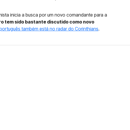
emista inicia a busca por um novo comandante para a
ro tem sido bastante discutido como novo
português também está no radar do Corinthians
.
FERNANDO DINIZ JÁ TEM
DO
da contra o Grêmio e recebeu o terceiro cartão
duelo que marcará o retorno do Brasileirão