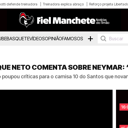
otti defende treinadora
Treinadora explica abraço
Reforço projeta Libertad
+
UBE
BASQUETE
VÍDEOS
OPINIÃO
FAMOSOS
UE NETO COMENTA SOBRE NEYMAR: “
 poupou críticas para o camisa 10 do Santos que nov
16: