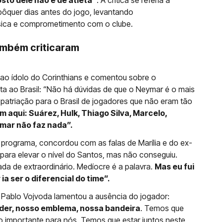
osto dele não é de atleta”
. A crítica se referia a
ôquer dias antes do jogo, levantando
sica e comprometimento com o clube.
ambém criticaram
o ao ídolo do Corinthians e comentou sobre o
a ao Brasil: “Não há dúvidas de que o Neymar é o mais
patriação para o Brasil de jogadores que não eram tão
 aqui: Suárez, Hulk, Thiago Silva, Marcelo,
mar não faz nada”.
 programa, concordou com as falas de Marília e do ex-
para elevar o nível do Santos, mas não conseguiu.
a de extraordinário. Medíocre é a palavra.
Mas eu fui
 ser o diferencial do time”.
n Pablo Vojvoda lamentou a ausência do jogador:
íder, nosso emblema, nossa bandeira
. Temos que
 importante para nós. Temos que estar juntos neste