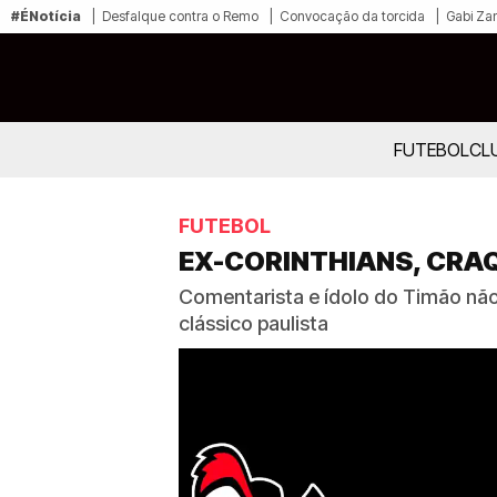
#ÉNotícia
Desfalque contra o Remo
Convocação da torcida
Gabi Zan
FUTEBOL
CL
FUTEBOL
EX-CORINTHIANS, CRAQ
Comentarista e ídolo do Timão não
clássico paulista