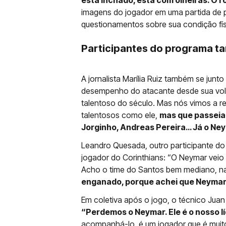
está inchado, está com olheiras. O r
imagens do jogador em uma partida de p
questionamentos sobre sua condição fí
Participantes do programa t
A jornalista Marília Ruiz também se junt
desempenho do atacante desde sua volt
talentoso do século. Mas nós vimos a re
talentosos como ele,
mas que passeiam
Jorginho, Andreas Pereira… Já o Ney
Leandro Quesada, outro participante do
jogador do Corinthians: “O Neymar veio 
Acho o time do Santos bem mediano, nad
enganado, porque achei que Neymar ia
Em coletiva após o jogo, o técnico Jua
“Perdemos o Neymar. Ele é o nosso l
acompanhá-lo, é um jogador que é muito