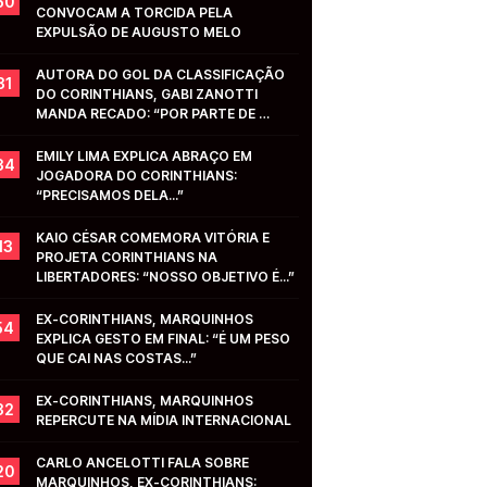
50
CONVOCAM A TORCIDA PELA 
EXPULSÃO DE AUGUSTO MELO
AUTORA DO GOL DA CLASSIFICAÇÃO 
31
DO CORINTHIANS, GABI ZANOTTI 
MANDA RECADO: “POR PARTE DE 
VOCÊS...”
EMILY LIMA EXPLICA ABRAÇO EM 
34
JOGADORA DO CORINTHIANS: 
“PRECISAMOS DELA...”
KAIO CÉSAR COMEMORA VITÓRIA E 
13
PROJETA CORINTHIANS NA 
LIBERTADORES: “NOSSO OBJETIVO É...”
EX-CORINTHIANS, MARQUINHOS 
54
EXPLICA GESTO EM FINAL: “É UM PESO 
QUE CAI NAS COSTAS...”
EX-CORINTHIANS, MARQUINHOS 
32
REPERCUTE NA MÍDIA INTERNACIONAL
CARLO ANCELOTTI FALA SOBRE 
20
MARQUINHOS, EX-CORINTHIANS: 