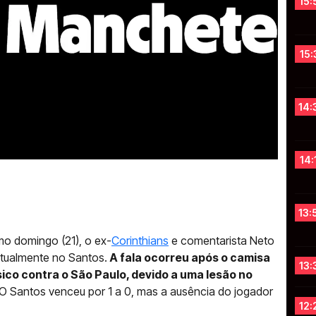
15:
15:
14:
14:
13:
imo domingo (21), o ex-
Corinthians
e comentarista Neto
atualmente no Santos.
A fala ocorreu após o camisa
13:
ico contra o São Paulo, devido a uma lesão no
. O Santos venceu por 1 a 0, mas a ausência do jogador
12: