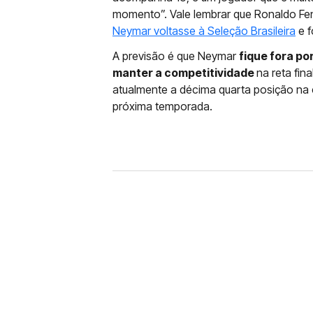
momento”. Vale lembrar que Ronaldo Fen
Neymar voltasse à Seleção Brasileira
e f
A previsão é que Neymar
fique fora p
manter a competitividade
na reta fin
atualmente a décima quarta posição na 
próxima temporada.
FUTEBOL
CORINTHIANS X REMO: 
DESFALQUE CONFIRMA
Jogador estava pendurado na parti
amarelo e não estará em campo no 