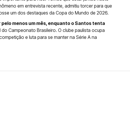
ômeno em entrevista recente, admitiu torcer para que
osse um dos destaques da Copa do Mundo de 2026.
or pelo menos um mês, enquanto o Santos tenta
al do Campeonato Brasileiro. O clube paulista ocupa
competição e luta para se manter na Série A na
FERNANDO DINIZ JÁ TEM
DO
da contra o Grêmio e recebeu o terceiro cartão
duelo que marcará o retorno do Brasileirão