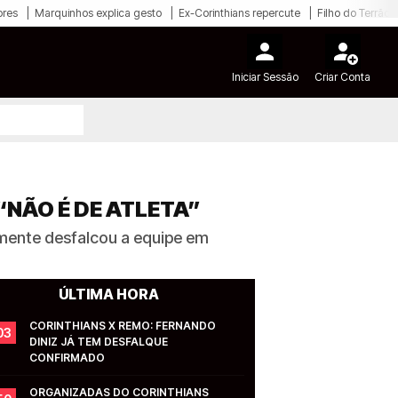
ores
Marquinhos explica gesto
Ex-Corinthians repercute
Filho do Terrão
Iniciar Sessão
Criar Conta
NÃO É DE ATLETA”
amente desfalcou a equipe em
ÚLTIMA HORA
CORINTHIANS X REMO: FERNANDO 
03
DINIZ JÁ TEM DESFALQUE 
CONFIRMADO
ORGANIZADAS DO CORINTHIANS 