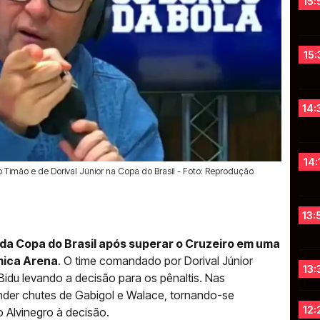
15:
15:
14:
14:
 Timão e de Dorival Júnior na Copa do Brasil - Foto: Reprodução
13:
l da Copa do Brasil após superar o Cruzeiro em uma
mica Arena
. O time comandado por Dorival Júnior
13:
idu levando a decisão para os pênaltis. Nas
nder chutes de Gabigol e Walace, tornando-se
12:
 Alvinegro à decisão.