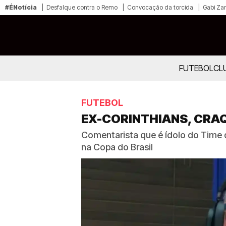
#ÉNotícia
Desfalque contra o Remo
Convocação da torcida
Gabi Zan
FUTEBOL
CL
FUTEBOL
EX-CORINTHIANS, CRAQ
Comentarista que é ídolo do Time 
na Copa do Brasil