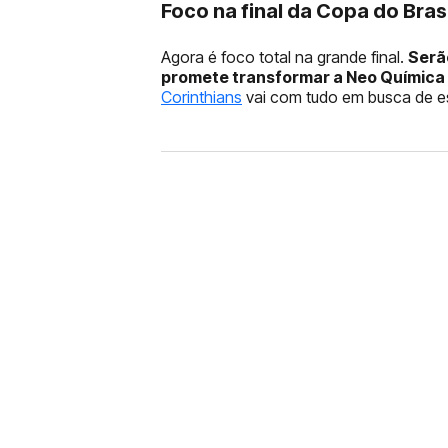
Foco na final da Copa do Brasi
Agora é foco total na grande final.
Serão
promete transformar a Neo Química
Corinthians
vai com tudo em busca de esc
FUTEBOL
CORINTHIANS X REMO: 
DESFALQUE CONFIRMA
Jogador estava pendurado na parti
amarelo e não estará em campo no 