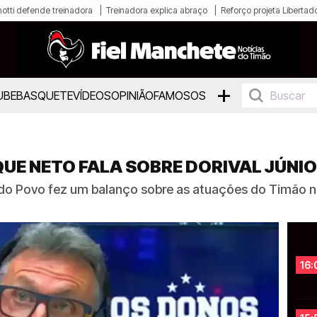
otti defende treinadora
Treinadora explica abraço
Reforço projeta Libertad
+
UBE
BASQUETE
VÍDEOS
OPINIÃO
FAMOSOS
UE NETO FALA SOBRE DORIVAL JÚNIO
do Povo fez um balanço sobre as atuações do Timão na
16: