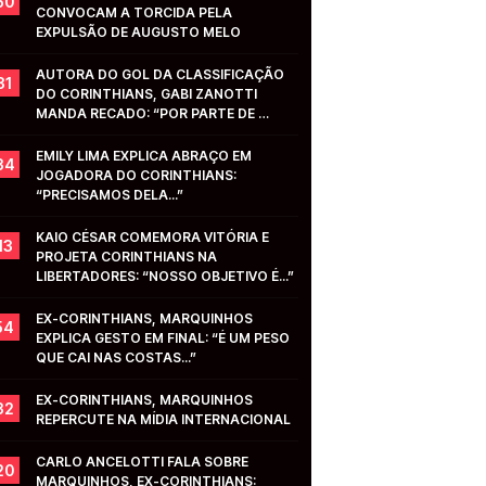
50
CONVOCAM A TORCIDA PELA 
EXPULSÃO DE AUGUSTO MELO
AUTORA DO GOL DA CLASSIFICAÇÃO 
31
DO CORINTHIANS, GABI ZANOTTI 
MANDA RECADO: “POR PARTE DE 
VOCÊS...”
EMILY LIMA EXPLICA ABRAÇO EM 
34
JOGADORA DO CORINTHIANS: 
“PRECISAMOS DELA...”
KAIO CÉSAR COMEMORA VITÓRIA E 
13
PROJETA CORINTHIANS NA 
LIBERTADORES: “NOSSO OBJETIVO É...”
EX-CORINTHIANS, MARQUINHOS 
54
EXPLICA GESTO EM FINAL: “É UM PESO 
QUE CAI NAS COSTAS...”
EX-CORINTHIANS, MARQUINHOS 
32
REPERCUTE NA MÍDIA INTERNACIONAL
CARLO ANCELOTTI FALA SOBRE 
20
MARQUINHOS, EX-CORINTHIANS: 