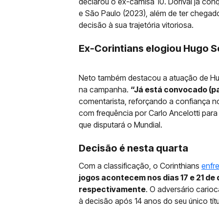
declarou o ex-camisa 10. Dorival já con
e São Paulo (2023), além de ter chegad
decisão à sua trajetória vitoriosa.
Ex-Corintians elogiou Hugo 
Neto também destacou a atuação de Hu
na campanha.
“Já está convocado (p
comentarista, reforçando a confiança 
com frequência por Carlo Ancelotti para 
que disputará o Mundial.
Decisão é nesta quarta
Com a classificação, o Corinthians
enfr
jogos acontecem nos dias 17 e 21 d
respectivamente
. O adversário cario
à decisão após 14 anos do seu único tít