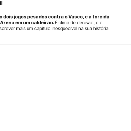
l
 dois jogos pesados contra o Vasco, e a torcida
 Arena em um caldeirão.
É clima de decisão, e o
rever mais um capítulo inesquecível na sua história.
FERNANDO DINIZ JÁ TEM
DO
da contra o Grêmio e recebeu o terceiro cartão
duelo que marcará o retorno do Brasileirão