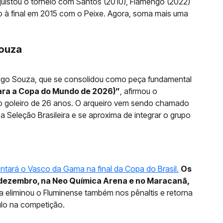
quistou o torneio com Santos (2010), Flamengo (2022)
o à final em 2015 com o Peixe. Agora, soma mais uma
Souza
go Souza, que se consolidou como peça fundamental
ara a Copa do Mundo de 2026)”
, afirmou o
no goleiro de 26 anos. O arqueiro vem sendo chamado
a Seleção Brasileira e se aproxima de integrar o grupo
entará o Vasco da Gama na final da Copa do Brasil.
Os
e dezembro, na Neo Química Arena e no Maracanã,
ca eliminou o Fluminense também nos pênaltis e retorna
ulo na competição.