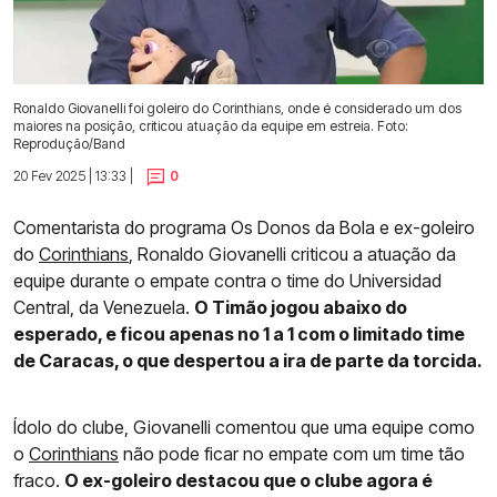
Ronaldo Giovanelli foi goleiro do Corinthians, onde é considerado um dos
maiores na posição, criticou atuação da equipe em estreia. Foto:
Reprodução/Band
20 Fev 2025 | 13:33 |
0
Comentarista do programa Os Donos da Bola e ex-goleiro
do
Corinthians
, Ronaldo Giovanelli criticou a atuação da
equipe durante o empate contra o time do Universidad
Central, da Venezuela.
O Timão jogou abaixo do
esperado, e ficou apenas no 1 a 1 com o limitado time
de Caracas, o que despertou a ira de parte da torcida.
Ídolo do clube, Giovanelli comentou que uma equipe como
o
Corinthians
não pode ficar no empate com um time tão
fraco.
O ex-goleiro destacou que o clube agora é