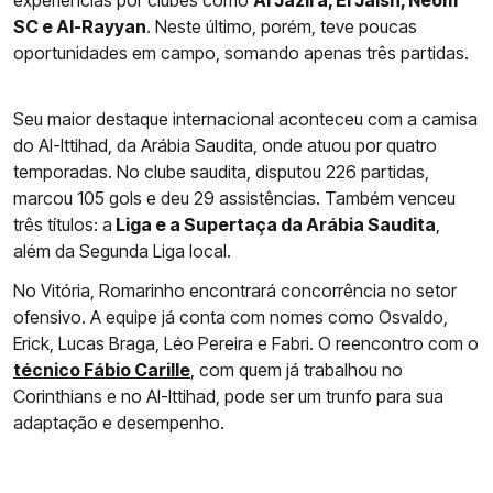
experiências por clubes como
Al Jazira, El Jaish, Neom
SC e Al-Rayyan
. Neste último, porém, teve poucas
oportunidades em campo, somando apenas três partidas.
Seu maior destaque internacional aconteceu com a camisa
do Al-Ittihad, da Arábia Saudita, onde atuou por quatro
temporadas. No clube saudita, disputou 226 partidas,
marcou 105 gols e deu 29 assistências. Também venceu
três títulos: a
Liga e a Supertaça da Arábia Saudita
,
além da Segunda Liga local.
No Vitória, Romarinho encontrará concorrência no setor
ofensivo. A equipe já conta com nomes como Osvaldo,
Erick, Lucas Braga, Léo Pereira e Fabri. O reencontro com o
técnico Fábio Carille
, com quem já trabalhou no
Corinthians e no Al-Ittihad, pode ser um trunfo para sua
adaptação e desempenho.