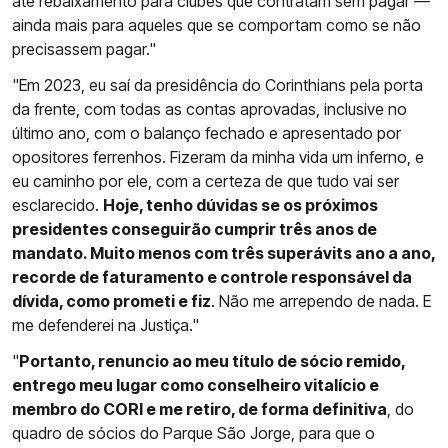
até rebaixamento para clubes que contratam sem pagar —
ainda mais para aqueles que se comportam como se não
precisassem pagar."
"Em 2023, eu saí da presidência do Corinthians pela porta
da frente, com todas as contas aprovadas, inclusive no
último ano, com o balanço fechado e apresentado por
opositores ferrenhos. Fizeram da minha vida um inferno, e
eu caminho por ele, com a certeza de que tudo vai ser
esclarecido.
Hoje, tenho dúvidas se os próximos
presidentes conseguirão cumprir três anos de
mandato. Muito menos com três superávits ano a ano,
recorde de faturamento e controle responsável da
dívida, como prometi e fiz
. Não me arrependo de nada. E
me defenderei na Justiça."
"
Portanto, renuncio ao meu título de sócio remido,
entrego meu lugar como conselheiro vitalício e
membro do CORI e me retiro, de forma definitiva
, do
quadro de sócios do Parque São Jorge, para que o