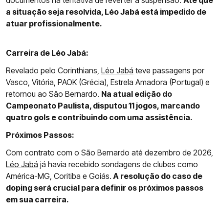
documentos na tentativa de reverter a suspensão.
Até que
a situação seja resolvida, Léo Jabá está impedido de
atuar profissionalmente.
Carreira de Léo Jabá:
Revelado pelo Corinthians,
Léo Jabá
teve passagens por
Vasco, Vitória, PAOK (Grécia), Estrela Amadora (Portugal) e
retornou ao São Bernardo.
Na atual edição do
Campeonato Paulista, disputou 11 jogos, marcando
quatro gols e contribuindo com uma assistência.
Próximos Passos:
Com contrato com o São Bernardo até dezembro de 2026,
Léo Jabá
já havia recebido sondagens de clubes como
América-MG, Coritiba e Goiás.
A resolução do caso de
doping será crucial para definir os próximos passos
em sua carreira.