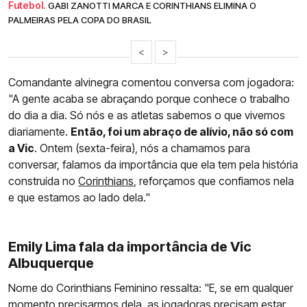
Futebol.
GABI ZANOTTI MARCA E CORINTHIANS ELIMINA O
PALMEIRAS PELA COPA DO BRASIL
<
>
Comandante alvinegra comentou conversa com jogadora:
"A gente acaba se abraçando porque conhece o trabalho
do dia a dia. Só nós e as atletas sabemos o que vivemos
diariamente.
Então, foi um abraço de alívio, não só com
a Vic
. Ontem (sexta-feira), nós a chamamos para
conversar, falamos da importância que ela tem pela história
construída no
Corinthians
, reforçamos que confiamos nela
e que estamos ao lado dela."
Emily Lima fala da importância de Vic
Albuquerque
Nome do Corinthians Feminino ressalta: "E, se em qualquer
momento precisarmos dela, as jogadoras precisam estar