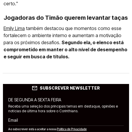
certo."
Jogadoras do Timão querem levantar taças
Emily Lima
também destacou que momentos como esse
fortalecem o ambiente interno e aumentam a motivação
para os próximos desafios.
Segundo ela, o elenco está
comprometido em manter o alto nível de desempenho
e seguir em busca de títulos.
SUBSCREVER NEWSLETTER
DE SEGUNDA A SEXTA FEIRA
Receba uma seleção dos principais temas em destaque, opiniões e
notícias de última hora sobre o Corinthians.
Email
Ao subscrever está a aceitar a nossa
Política de Privacidade