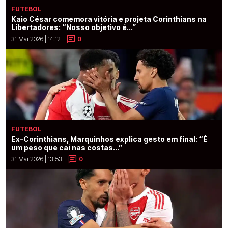
FUTEBOL
Kaio César comemora vitória e projeta Corinthians na
Libertadores: “Nosso objetivo é...”
31 Mai 2026 | 14:12
0
FUTEBOL
Ex-Corinthians, Marquinhos explica gesto em final: “É
um peso que cai nas costas...”
31 Mai 2026 | 13:53
0