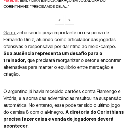
Futebol.
EMILY LIMA EXPLICA ABRAÇO EM JOGADORA DO
CORINTHIANS: “PRECISAMOS DELA...”
<
>
Garro
vinha sendo peça importante no esquema de
Fernando Diniz, atuando como articulador das jogadas
ofensivas e responsável por dar ritmo ao meio-campo.
Sua ausência representa um desafio para o
treinador,
que precisará reorganizar o setor e encontrar
alternativas para manter o equilíbrio entre marcação e
criação.
O argentino já havia recebido cartões contra Flamengo e
Vitória, e a soma das advertências resultou na suspensão
automática. No entanto, esse pode ter sido o último jogo
do camisa 8 com o alvinegro.
A diretoria do Corinthians
precisa fazer caixa e venda de jogadores deverá
acontecer.