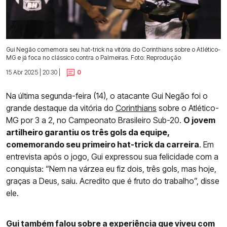
Gui Negão comemora seu hat-trick na vitória do Corinthians sobre o Atlético-
MG e já foca no clássico contra o Palmeiras. Foto: Reprodução
15 Abr 2025 | 20:30 |
0
Na última segunda-feira (14), o atacante Gui Negão foi o
grande destaque da vitória do
Corinthians
sobre o Atlético-
MG por 3 a 2, no Campeonato Brasileiro Sub-20.
O jovem
artilheiro garantiu os três gols da equipe,
comemorando seu primeiro hat-trick da carreira
. Em
entrevista após o jogo, Gui expressou sua felicidade com a
conquista: “Nem na várzea eu fiz dois, três gols, mas hoje,
graças a Deus, saiu. Acredito que é fruto do trabalho”, disse
ele.
Gui também falou sobre a experiência que viveu com