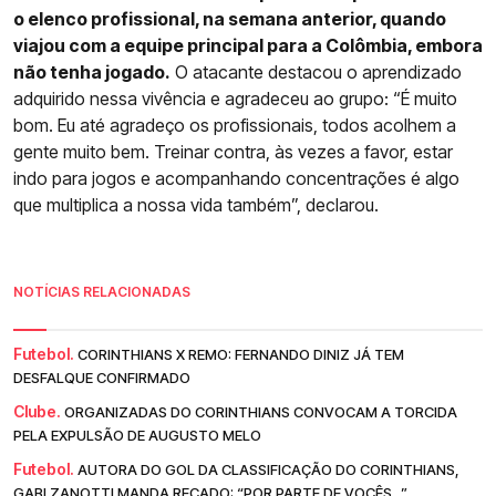
o elenco profissional, na semana anterior, quando
viajou com a equipe principal para a Colômbia, embora
não tenha jogado.
O atacante destacou o aprendizado
adquirido nessa vivência e agradeceu ao grupo: “É muito
bom. Eu até agradeço os profissionais, todos acolhem a
gente muito bem. Treinar contra, às vezes a favor, estar
indo para jogos e acompanhando concentrações é algo
que multiplica a nossa vida também”, declarou.
NOTÍCIAS RELACIONADAS
Futebol.
CORINTHIANS X REMO: FERNANDO DINIZ JÁ TEM
DESFALQUE CONFIRMADO
Clube.
ORGANIZADAS DO CORINTHIANS CONVOCAM A TORCIDA
PELA EXPULSÃO DE AUGUSTO MELO
Futebol.
AUTORA DO GOL DA CLASSIFICAÇÃO DO CORINTHIANS,
GABI ZANOTTI MANDA RECADO: “POR PARTE DE VOCÊS...”