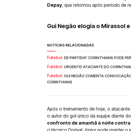
Depay
, que retornou após período de r
Gui Negão elogia o Mirassol 
NOTÍCIAS RELACIONADAS
Futebol.
DE PARTIDA? CORINTHIANS PODE PE
Futebol.
URGENTE! ATACANTE DO CORINTHIAN
Futebol.
GUI NEGÃO COMENTA CONVOCAÇÃO À
CORINTHIANS
Após o treinamento de hoje, o atacante 
o autor do gol único da equipe diante do 
confronto de amanhã à noite contra 
o técnico Dorival Júnior pode manter o j