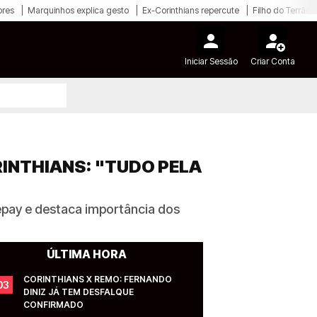
ores
Marquinhos explica gesto
Ex-Corinthians repercute
Filho do Terrão
Iniciar Sessão
Criar Conta
RINTHIANS: "TUDO PELA
epay e destaca importância dos
ÚLTIMA HORA
CORINTHIANS X REMO: FERNANDO 
03
DINIZ JÁ TEM DESFALQUE 
CONFIRMADO