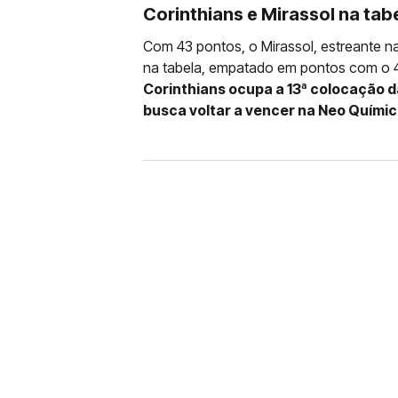
Corinthians e Mirassol na tabe
Com 43 pontos, o Mirassol, estreante n
na tabela, empatado em pontos com o 4
Corinthians ocupa a 13ª colocação 
busca voltar a vencer na Neo Quími
FUTEBOL
CORINTHIANS X REMO: 
DESFALQUE CONFIRMA
Jogador estava pendurado na parti
amarelo e não estará em campo no 