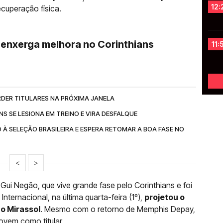
12:
ecuperação física.
e enxerga melhora no Corinthians
11:
RDER TITULARES NA PRÓXIMA JANELA
S SE LESIONA EM TREINO E VIRA DESFALQUE
 SELEÇÃO BRASILEIRA E ESPERA RETOMAR A BOA FASE NO
<
>
Gui Negão, que vive grande fase pelo Corinthians e foi
Internacional, na última quarta-feira (1º),
projetou o
o Mirassol
. Mesmo com o retorno de Memphis Depay,
ovem como titular.