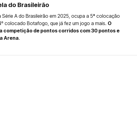
la do Brasileirão
a Série A do Brasileirão em 2025, ocupa a 5ª colocação
º colocado Botafogo, que já fez um jogo a mais.
O
da competição de pontos corridos com 30 pontos e
ca Arena
.
FERNANDO DINIZ JÁ TEM
DO
da contra o Grêmio e recebeu o terceiro cartão
duelo que marcará o retorno do Brasileirão