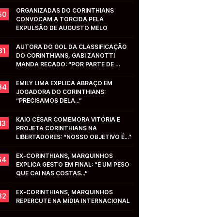
ORGANIZADAS DO CORINTHIANS 
50
CONVOCAM A TORCIDA PELA 
EXPULSÃO DE AUGUSTO MELO
AUTORA DO GOL DA CLASSIFICAÇÃO 
31
DO CORINTHIANS, GABI ZANOTTI 
MANDA RECADO: “POR PARTE DE 
VOCÊS...”
EMILY LIMA EXPLICA ABRAÇO EM 
34
JOGADORA DO CORINTHIANS: 
“PRECISAMOS DELA...”
KAIO CÉSAR COMEMORA VITÓRIA E 
13
PROJETA CORINTHIANS NA 
LIBERTADORES: “NOSSO OBJETIVO É...”
EX-CORINTHIANS, MARQUINHOS 
54
EXPLICA GESTO EM FINAL: “É UM PESO 
QUE CAI NAS COSTAS...”
EX-CORINTHIANS, MARQUINHOS 
32
REPERCUTE NA MÍDIA INTERNACIONAL