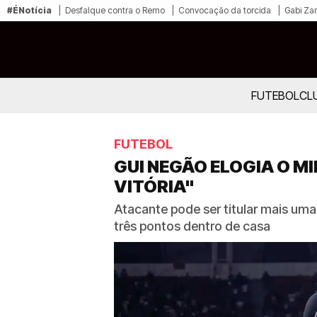
#ÉNotícia
Desfalque contra o Remo
Convocação da torcida
Gabi Zan
FUTEBOL
CL
FUTEBOL
GUI NEGÃO ELOGIA O M
VITÓRIA"
Atacante pode ser titular mais u
três pontos dentro de casa