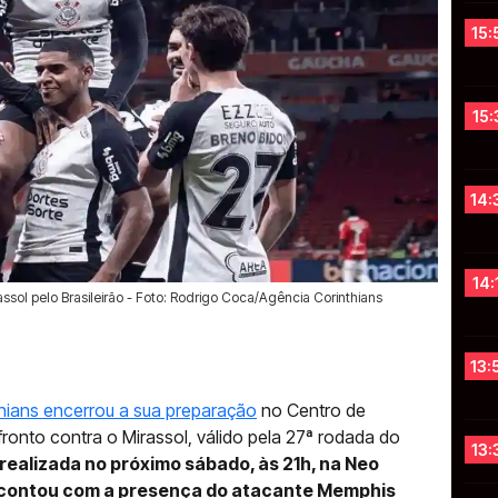
15:
15:
14:
14:
assol pelo Brasileirão - Foto: Rodrigo Coca/Agência Corinthians
13:
nthians encerrou a sua preparação
no Centro de
onto contra o Mirassol, válido pela 27ª rodada do
13:
 realizada no próximo sábado, às 21h, na Neo
e contou com a presença do atacante Memphis