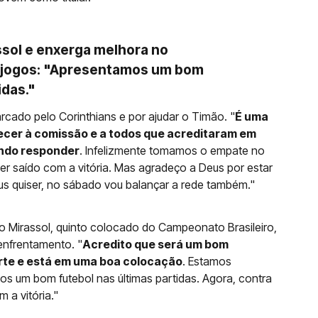
ssol e enxerga melhora no
s jogos: "Apresentamos um bom
idas."
arcado pelo Corinthians e por ajudar o Timão. "
É uma
ecer à comissão e a todos que acreditaram em
indo responder
. Infelizmente tomamos o empate no
er saído com a vitória. Mas agradeço a Deus por estar
us quiser, no sábado vou balançar a rede também."
a o Mirassol, quinto colocado do Campeonato Brasileiro,
enfrentamento. "
Acredito que será um bom
orte e está em uma boa colocação
. Estamos
 um bom futebol nas últimas partidas. Agora, contra
 a vitória."