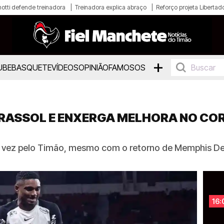
otti defende treinadora
Treinadora explica abraço
Reforço projeta Libertad
+
UBE
BASQUETE
VÍDEOS
OPINIÃO
FAMOSOS
IRASSOL E ENXERGA MELHORA NO CO
ma vez pelo Timão, mesmo com o retorno de Memphis D
16: