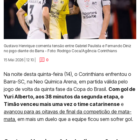
Gustavo Henrique comenta tensão entre Gabriel Paulista e Fernando Diniz
no jogo diante do Barra - Foto: Rodrigo Coca/Agência Corinthians
15 Mai 2026 | 12:10 |
0
Na noite desta quinta-feira (14), o Corinthians enfrentou o
Barra-SC, na Neo Química Arena, em partida válida pelo
jogo de volta da quinta fase da Copa do Brasil.
Com gol de
Yuri Alberto, aos 38 minutos da segunda etapa, o
Timão venceu mais uma vez o time catarinense
e
avançou para as oitavas de final da competição de mata-
mata
, em mais um duelo que a equipe ficou sem sofrer gol.