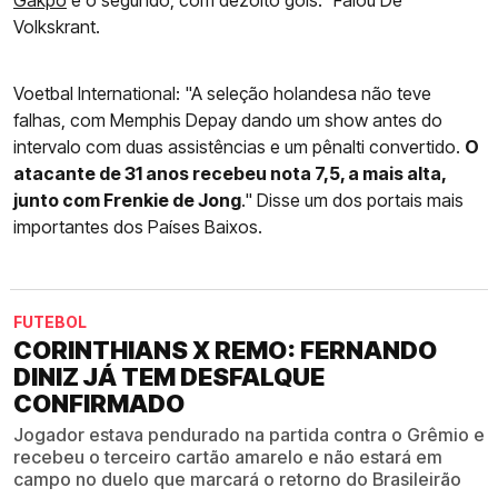
Gakpo
é o segundo, com dezoito gols." Falou De
Volkskrant.
Voetbal International: "A seleção holandesa não teve
falhas, com Memphis Depay dando um show antes do
intervalo com duas assistências e um pênalti convertido.
O
atacante de 31 anos recebeu nota 7,5, a mais alta,
junto com Frenkie de Jong
." Disse um dos portais mais
importantes dos Países Baixos.
FUTEBOL
CORINTHIANS X REMO: FERNANDO
DINIZ JÁ TEM DESFALQUE
CONFIRMADO
Jogador estava pendurado na partida contra o Grêmio e
recebeu o terceiro cartão amarelo e não estará em
campo no duelo que marcará o retorno do Brasileirão