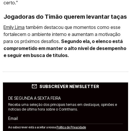
certo."
Jogadoras do Timão querem levantar taças
Emily Lima
também destacou que momentos como esse
fortalecem o ambiente interno e aumentam a motivação
para os próximos desafios.
Segundo ela, o elenco está
comprometido em manter o alto nível de desempenho
e seguir em busca de títulos.
SUBSCREVER NEWSLETTER
DE SEGUNDA A SEXTA FEIRA
Receba uma seleção dos principais temas em destaque, opiniões e
notícias de última hora sobre o Corinthians.
Email
Ao subscrever está a aceitar a nossa
Política de Privacidade