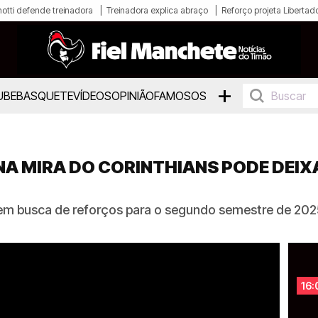
otti defende treinadora
Treinadora explica abraço
Reforço projeta Libertad
+
UBE
BASQUETE
VÍDEOS
OPINIÃO
FAMOSOS
A MIRA DO CORINTHIANS PODE DEIX
m busca de reforços para o segundo semestre de 2025 
16: