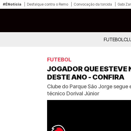
#ÉNotícia
Desfalque contra o Remo
Convocação da torcida
Gabi Zan
FUTEBOL
CL
FUTEBOL
JOGADOR QUE ESTEVE N
DESTE ANO - CONFIRA
Clube do Parque São Jorge segue e
técnico Dorival Júnior