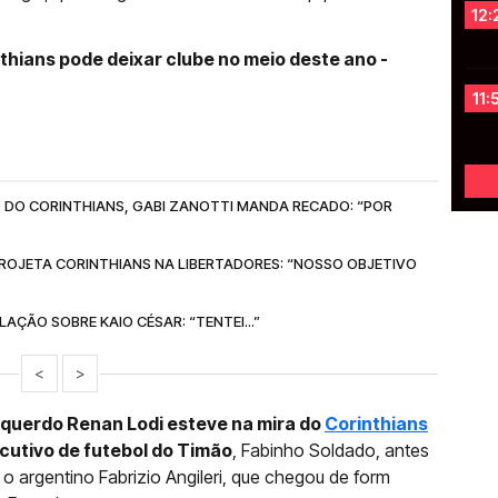
12:
thians pode deixar clube no meio deste ano -
11:
 DO CORINTHIANS, GABI ZANOTTI MANDA RECADO: “POR
ROJETA CORINTHIANS NA LIBERTADORES: “NOSSO OBJETIVO
AÇÃO SOBRE KAIO CÉSAR: “TENTEI...”
<
>
squerdo Renan Lodi esteve na mira do
Corinthians
ecutivo de futebol do Timão
, Fabinho Soldado, antes
o argentino Fabrizio Angileri, que chegou de form