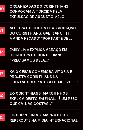
ORGANIZADAS DO CORINTHIANS 
50
CONVOCAM A TORCIDA PELA 
EXPULSÃO DE AUGUSTO MELO
AUTORA DO GOL DA CLASSIFICAÇÃO 
31
DO CORINTHIANS, GABI ZANOTTI 
MANDA RECADO: “POR PARTE DE 
VOCÊS...”
EMILY LIMA EXPLICA ABRAÇO EM 
34
JOGADORA DO CORINTHIANS: 
“PRECISAMOS DELA...”
KAIO CÉSAR COMEMORA VITÓRIA E 
13
PROJETA CORINTHIANS NA 
LIBERTADORES: “NOSSO OBJETIVO É...”
EX-CORINTHIANS, MARQUINHOS 
54
EXPLICA GESTO EM FINAL: “É UM PESO 
QUE CAI NAS COSTAS...”
EX-CORINTHIANS, MARQUINHOS 
32
REPERCUTE NA MÍDIA INTERNACIONAL