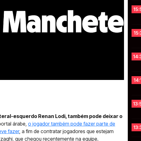
15:
15:
14:
14:
13:
teral-esquerdo Renan Lodi, também pode deixar o
ortal árabe,
o jogador também pode fazer parte de
13:
eve fazer
, a fim de contratar jogadores que estejam
nzaghi, que chegou recentemente na equipe.