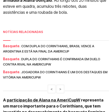
armadora Alana Gonçalo
. Ao longo dos 20 minutos que
esteve em quadra, acumulou três rebotes, duas
assistências e uma roubada de bola.
NOTÍCIAS RELACIONADAS
Basquete.
COM DUPLA DO CORINTHIANS, BRASIL VENCE A
ARGENTINA E ESTÁ NA FINAL DA AMERICUP
Basquete.
DUPLA DO CORINTHIANS É CONFIRMADA EM DUELO
CONTRA RIVAL NA AMERICUPW
Basquete.
JOGADORA DO CORINTHIANS É UM DOS DESTAQUES EM
VITÓRIA NA AMERICUPW
<
>
A
participação de Alana na AmeriCupW
representa
um marco importante para o Corinthians, que tem