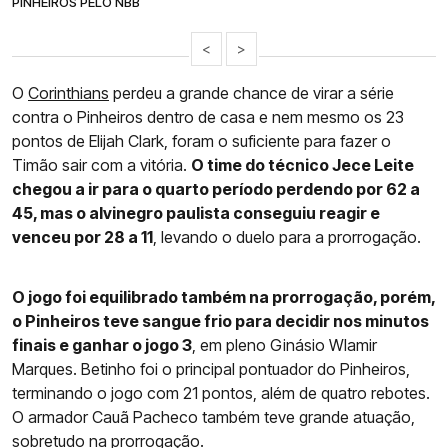
PINHEIROS PELO NBB
<
>
O
Corinthians
perdeu a grande chance de virar a série
contra o Pinheiros dentro de casa e nem mesmo os 23
pontos de Elijah Clark, foram o suficiente para fazer o
Timão sair com a vitória.
O time do técnico Jece Leite
chegou a ir para o quarto período perdendo por 62 a
45, mas o alvinegro paulista conseguiu reagir e
venceu por 28 a 11
, levando o duelo para a prorrogação.
O jogo foi equilibrado também na prorrogação, porém,
o Pinheiros teve sangue frio para decidir nos minutos
finais e ganhar o jogo 3
, em pleno Ginásio Wlamir
Marques. Betinho foi o principal pontuador do Pinheiros,
terminando o jogo com 21 pontos, além de quatro rebotes.
O armador Cauã Pacheco também teve grande atuação,
sobretudo na prorrogação.