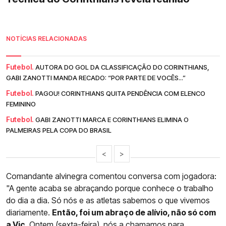
NOTÍCIAS RELACIONADAS
Futebol.
AUTORA DO GOL DA CLASSIFICAÇÃO DO CORINTHIANS,
GABI ZANOTTI MANDA RECADO: “POR PARTE DE VOCÊS...”
Futebol.
PAGOU! CORINTHIANS QUITA PENDÊNCIA COM ELENCO
FEMININO
Futebol.
GABI ZANOTTI MARCA E CORINTHIANS ELIMINA O
PALMEIRAS PELA COPA DO BRASIL
<
>
Comandante alvinegra comentou conversa com jogadora:
"A gente acaba se abraçando porque conhece o trabalho
do dia a dia. Só nós e as atletas sabemos o que vivemos
diariamente.
Então, foi um abraço de alívio, não só com
a Vic
. Ontem (sexta-feira), nós a chamamos para