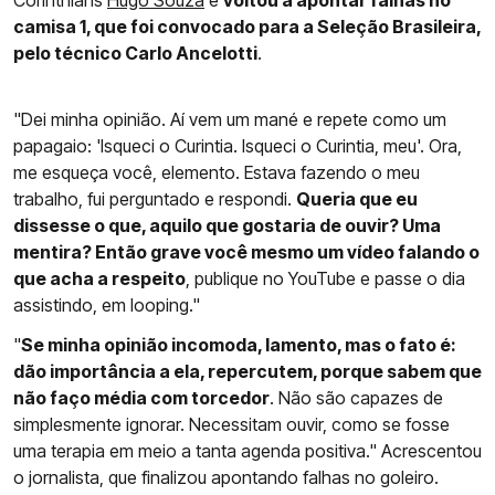
Corinthians
Hugo Souza
e
voltou a apontar falhas no
camisa 1, que foi convocado para a Seleção Brasileira,
pelo técnico Carlo Ancelotti
.
"Dei minha opinião. Aí vem um mané e repete como um
papagaio: 'Isqueci o Curintia. Isqueci o Curintia, meu'. Ora,
me esqueça você, elemento. Estava fazendo o meu
trabalho, fui perguntado e respondi.
Queria que eu
dissesse o que, aquilo que gostaria de ouvir? Uma
mentira? Então grave você mesmo um vídeo falando o
que acha a respeito
, publique no YouTube e passe o dia
assistindo, em looping."
"
Se minha opinião incomoda, lamento, mas o fato é:
dão importância a ela, repercutem, porque sabem que
não faço média com torcedor
. Não são capazes de
simplesmente ignorar. Necessitam ouvir, como se fosse
uma terapia em meio a tanta agenda positiva." Acrescentou
o jornalista, que finalizou apontando falhas no goleiro.