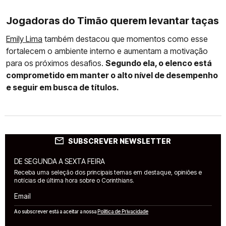
Jogadoras do Timão querem levantar taças
Emily Lima
também destacou que momentos como esse
fortalecem o ambiente interno e aumentam a motivação
para os próximos desafios.
Segundo ela, o elenco está
comprometido em manter o alto nível de desempenho
e seguir em busca de títulos.
SUBSCREVER NEWSLETTER
DE SEGUNDA A SEXTA FEIRA
Receba uma seleção dos principais temas em destaque, opiniões e
notícias de última hora sobre o Corinthians.
Email
Ao subscrever está a aceitar a nossa
Política de Privacidade