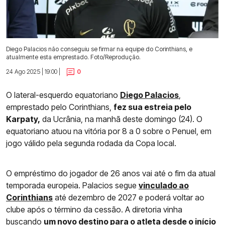
Diego Palacios não conseguiu se firmar na equipe do Corinthians, e
atualmente esta emprestado. Foto/Reprodução.
24 Ago 2025 | 19:00 |
0
O lateral-esquerdo equatoriano
Diego Palacios
,
emprestado pelo Corinthians,
fez sua estreia pelo
Karpaty,
da Ucrânia, na manhã deste domingo (24). O
equatoriano atuou na vitória por 8 a 0 sobre o Penuel, em
jogo válido pela segunda rodada da Copa local.
O empréstimo do jogador de 26 anos vai até o fim da atual
temporada europeia. Palacios segue
vinculado ao
Corinthians
até dezembro de 2027 e poderá voltar ao
clube após o término da cessão. A diretoria vinha
buscando
um novo destino para o atleta desde o início