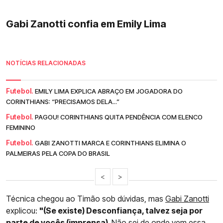
Gabi Zanotti confia em Emily Lima
NOTÍCIAS RELACIONADAS
Futebol.
EMILY LIMA EXPLICA ABRAÇO EM JOGADORA DO
CORINTHIANS: “PRECISAMOS DELA...”
Futebol.
PAGOU! CORINTHIANS QUITA PENDÊNCIA COM ELENCO
FEMININO
Futebol.
GABI ZANOTTI MARCA E CORINTHIANS ELIMINA O
PALMEIRAS PELA COPA DO BRASIL
<
>
Técnica chegou ao Timão sob dúvidas, mas
Gabi Zanotti
explicou:
"(Se existe) Desconfiança, talvez seja por
parte de vocês (imprensa).
Não sei de onde vem essa