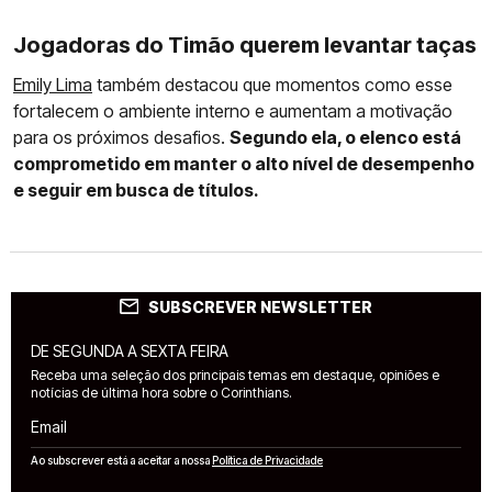
Jogadoras do Timão querem levantar taças
Emily Lima
também destacou que momentos como esse
fortalecem o ambiente interno e aumentam a motivação
para os próximos desafios.
Segundo ela, o elenco está
comprometido em manter o alto nível de desempenho
e seguir em busca de títulos.
SUBSCREVER NEWSLETTER
DE SEGUNDA A SEXTA FEIRA
Receba uma seleção dos principais temas em destaque, opiniões e
notícias de última hora sobre o Corinthians.
Email
Ao subscrever está a aceitar a nossa
Política de Privacidade