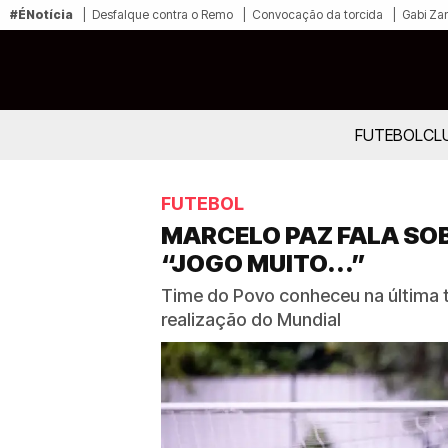
#ÉNotícia
Desfalque contra o Remo
Convocação da torcida
Gabi Zan
FUTEBOL
CL
FUTEBOL
MARCELO PAZ FALA SOB
“JOGO MUITO...”
Time do Povo conheceu na última te
realização do Mundial