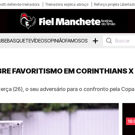
otti defende treinadora
Treinadora explica abraço
Reforço projeta Libertad
+
UBE
BASQUETE
VÍDEOS
OPINIÃO
FAMOSOS
RE FAVORITISMO EM CORINTHIANS X
rça (26), o seu adversário para o confronto pela Copa 
16: