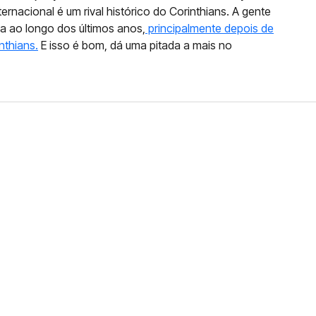
nternacional é um rival histórico do Corinthians. A gente
da ao longo dos últimos anos,
principalmente depois de
nthians.
E isso é bom, dá uma pitada a mais no
FERNANDO DINIZ JÁ TEM
DO
da contra o Grêmio e recebeu o terceiro cartão
duelo que marcará o retorno do Brasileirão