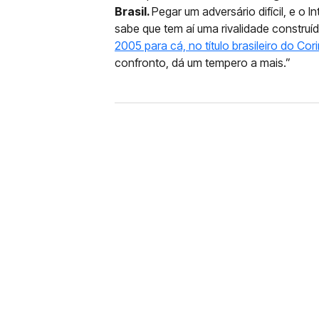
Brasil.
Pegar um adversário difícil, e o I
sabe que tem aí uma rivalidade construí
2005 para cá, no título brasileiro do Cori
confronto, dá um tempero a mais.”
FUTEBOL
CORINTHIANS X REMO: 
DESFALQUE CONFIRMA
Jogador estava pendurado na parti
amarelo e não estará em campo no 