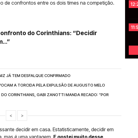
ico de confrontos entre os dois times na competição.
12:
11:
confronto do Corinthians: “Decidir
...”
NIZ JÁ TEM DESFALQUE CONFIRMADO
OCAM A TORCIDA PELA EXPULSÃO DE AUGUSTO MELO
 DO CORINTHIANS, GABI ZANOTTI MANDA RECADO: “POR
<
>
ssante decidir em casa. Estatisticamente, decidir em
a, mas é uma vantagem.
E gostei muito desse