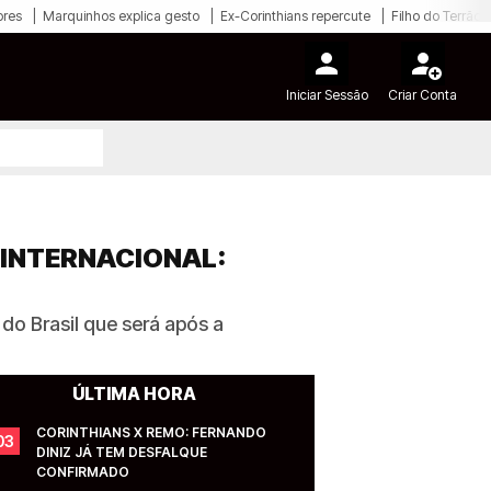
ores
Marquinhos explica gesto
Ex-Corinthians repercute
Filho do Terrão
Iniciar Sessão
Criar Conta
 INTERNACIONAL:
do Brasil que será após a
ÚLTIMA HORA
CORINTHIANS X REMO: FERNANDO 
03
DINIZ JÁ TEM DESFALQUE 
CONFIRMADO