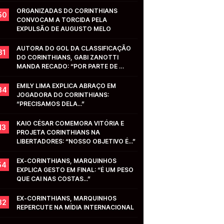
ORGANIZADAS DO CORINTHIANS 
50
CONVOCAM A TORCIDA PELA 
EXPULSÃO DE AUGUSTO MELO
AUTORA DO GOL DA CLASSIFICAÇÃO 
31
DO CORINTHIANS, GABI ZANOTTI 
MANDA RECADO: “POR PARTE DE 
VOCÊS...”
EMILY LIMA EXPLICA ABRAÇO EM 
34
JOGADORA DO CORINTHIANS: 
“PRECISAMOS DELA...”
KAIO CÉSAR COMEMORA VITÓRIA E 
13
PROJETA CORINTHIANS NA 
LIBERTADORES: “NOSSO OBJETIVO É...”
EX-CORINTHIANS, MARQUINHOS 
54
EXPLICA GESTO EM FINAL: “É UM PESO 
QUE CAI NAS COSTAS...”
EX-CORINTHIANS, MARQUINHOS 
32
REPERCUTE NA MÍDIA INTERNACIONAL