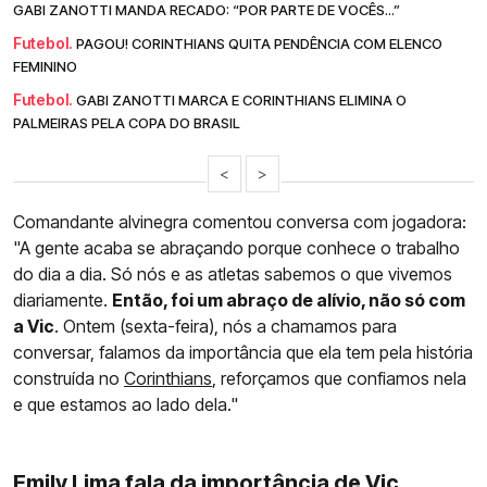
GABI ZANOTTI MANDA RECADO: “POR PARTE DE VOCÊS...”
Futebol.
PAGOU! CORINTHIANS QUITA PENDÊNCIA COM ELENCO
FEMININO
Futebol.
GABI ZANOTTI MARCA E CORINTHIANS ELIMINA O
PALMEIRAS PELA COPA DO BRASIL
<
>
Comandante alvinegra comentou conversa com jogadora:
"A gente acaba se abraçando porque conhece o trabalho
do dia a dia. Só nós e as atletas sabemos o que vivemos
diariamente.
Então, foi um abraço de alívio, não só com
a Vic
. Ontem (sexta-feira), nós a chamamos para
conversar, falamos da importância que ela tem pela história
construída no
Corinthians
, reforçamos que confiamos nela
e que estamos ao lado dela."
Emily Lima fala da importância de Vic