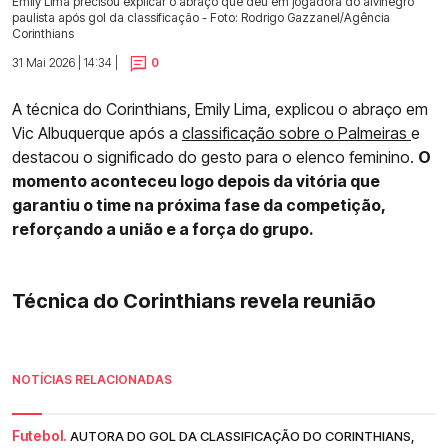
Emily Lima precisou explicar o abraço que deu em jogadora do alvinegro
paulista após gol da classificação - Foto: Rodrigo Gazzanel/Agência
Corinthians
31 Mai 2026 | 14:34 |
0
A técnica do Corinthians, Emily Lima, explicou o abraço em
Vic Albuquerque após a
classificação sobre o Palmeiras
e
destacou o significado do gesto para o elenco feminino.
O
momento aconteceu logo depois da vitória que
garantiu o time na próxima fase da competição,
reforçando a união e a força do grupo.
Técnica do Corinthians revela reunião
NOTÍCIAS RELACIONADAS
Futebol.
AUTORA DO GOL DA CLASSIFICAÇÃO DO CORINTHIANS,