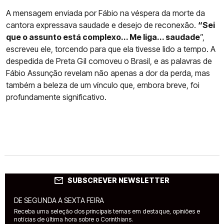
A mensagem enviada por Fábio na véspera da morte da
cantora expressava saudade e desejo de reconexão.
“Sei
que o assunto está complexo... Me liga... saudade
”,
escreveu ele, torcendo para que ela tivesse lido a tempo. A
despedida de Preta Gil comoveu o Brasil, e as palavras de
Fábio Assunção revelam não apenas a dor da perda, mas
também a beleza de um vínculo que, embora breve, foi
profundamente significativo.
SUBSCREVER NEWSLETTER
DE SEGUNDA A SEXTA FEIRA
Receba uma seleção dos principais temas em destaque, opiniões e
notícias de última hora sobre o Corinthians.