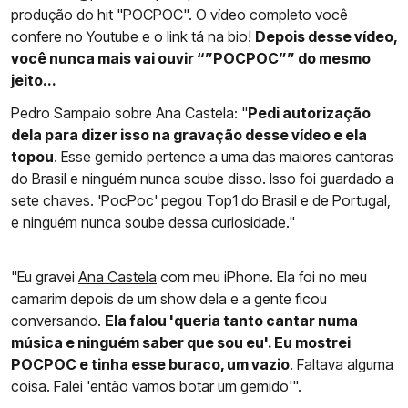
produção do hit "POCPOC". O vídeo completo você
confere no Youtube e o link tá na bio!
Depois desse vídeo,
você nunca mais vai ouvir “”POCPOC”” do mesmo
jeito...
Pedro Sampaio sobre Ana Castela: "
Pedi autorização
dela para dizer isso na gravação desse vídeo e ela
topou
. Esse gemido pertence a uma das maiores cantoras
do Brasil e ninguém nunca soube disso. Isso foi guardado a
sete chaves. 'PocPoc' pegou Top1 do Brasil e de Portugal,
e ninguém nunca soube dessa curiosidade."
"Eu gravei
Ana Castela
com meu iPhone. Ela foi no meu
camarim depois de um show dela e a gente ficou
conversando.
Ela falou 'queria tanto cantar numa
música e ninguém saber que sou eu'. Eu mostrei
POCPOC e tinha esse buraco, um vazio
. Faltava alguma
coisa. Falei 'então vamos botar um gemido'".